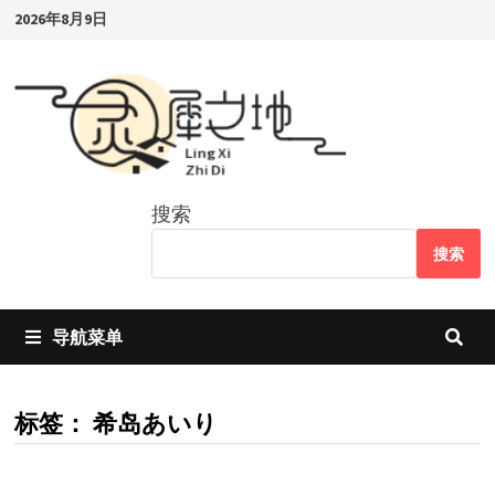
Skip
2026年8月9日
to
content
搜索
搜索
导航菜单
标签：
希岛あいり