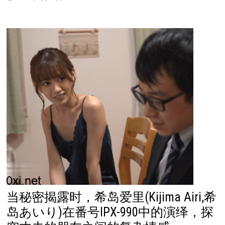
当秘密揭露时，希岛爱里(Kijima Airi,希
岛あいり)在番号IPX-990中的演绎，探