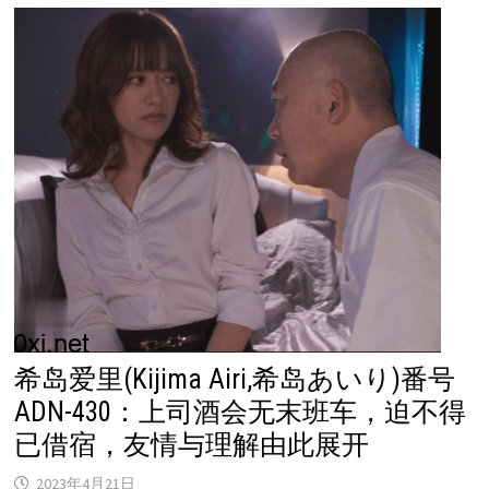
希岛爱里(Kijima Airi,希岛あいり)番号
ADN-430：上司酒会无末班车，迫不得
已借宿，友情与理解由此展开
2023年4月21日