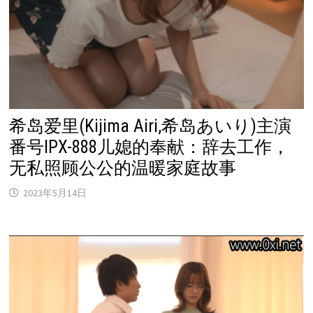
希岛爱里(Kijima Airi,希岛あいり)主演
番号IPX-888儿媳的奉献：辞去工作，
无私照顾公公的温暖家庭故事
2023年5月14日