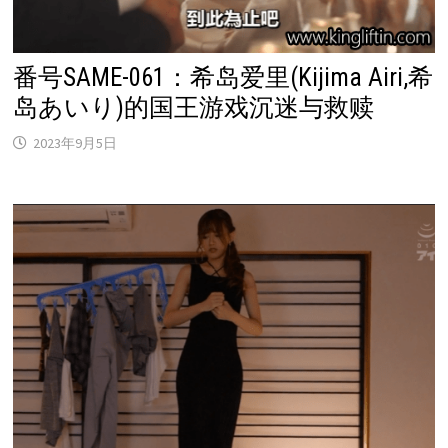
番号SAME-061：希岛爱里(Kijima Airi,希
岛あいり)的国王游戏沉迷与救赎
2023年9月5日