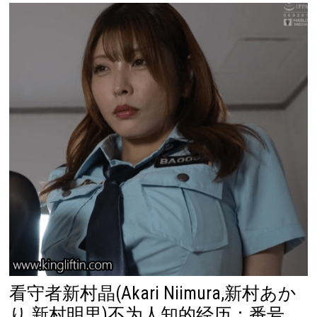
看守者新村晶(Akari Niimura,新村あか
り,新村明里)不为人知的经历：番号