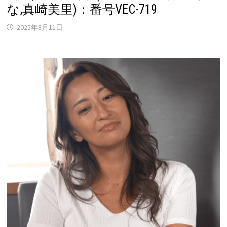
な,真崎美里)：番号VEC-719
2025年8月11日