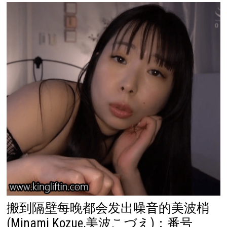
搬到隔壁每晚都会发出噪音的美波梢
(Minami Kozue,美波こづえ)：番号