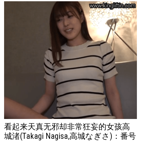
看起来天真无邪却非常狂妄的女孩高
城渚(Takagi Nagisa,高城なぎさ)：番号