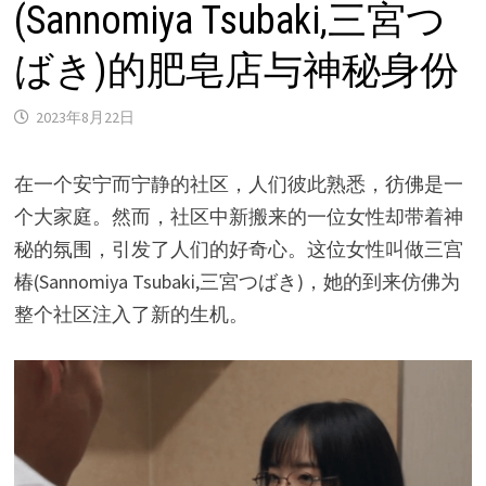
(Sannomiya Tsubaki,三宮つ
ばき)的肥皂店与神秘身份
2023年8月22日
在一个安宁而宁静的社区，人们彼此熟悉，彷佛是一
个大家庭。然而，社区中新搬来的一位女性却带着神
秘的氛围，引发了人们的好奇心。这位女性叫做三宫
椿(Sannomiya Tsubaki,三宮つばき)，她的到来仿佛为
整个社区注入了新的生机。