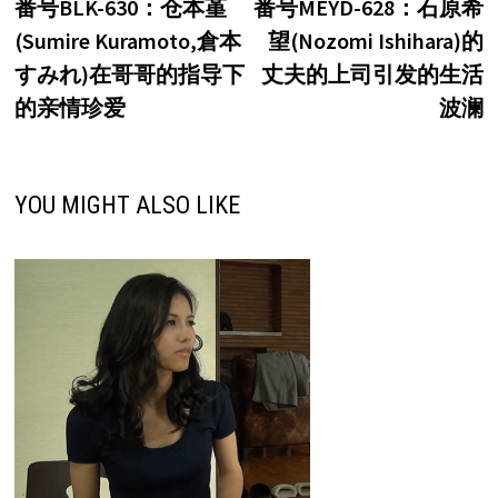
post:
p
番号BLK-630：仓本堇
番号MEYD-628：石原希
章
(Sumire Kuramoto,倉本
望(Nozomi Ishihara)的
导
すみれ)在哥哥的指导下
丈夫的上司引发的生活
航
的亲情珍爱
波澜
YOU MIGHT ALSO LIKE