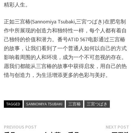
精彩人生。
正如三宫椿(Sannomiya Tsubaki,三宮つばき)在肥皂制
作中所展现的创造力和独特性一样，每个人都有着自
己独特的价值和潜力。番号ATID 567电影通过三宫椿
的故事，让我们看到了一个普通人如何以自己的方式
影响着周围的人和环境，成为一个不可忽视的存在。
愿我们都能从三宫椿的故事中获得启发，用自己的热
情与创造力，为生活增添更多的色彩与美好。
TAGGED
SANNOMIYA TSUBAKI
三宫椿
三宮つばき
文
Previous
N
PREVIOUS POST
NEXT POST