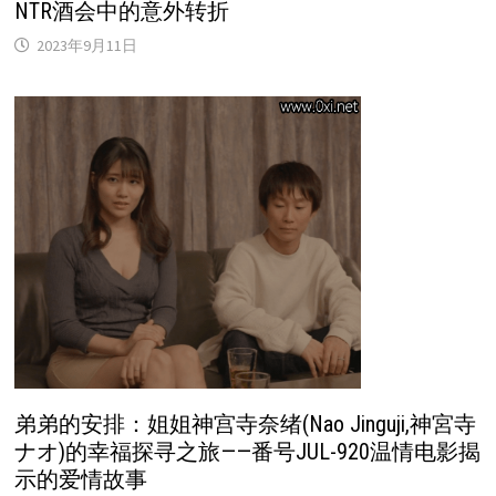
NTR酒会中的意外转折
2023年9月11日
弟弟的安排：姐姐神宫寺奈绪(Nao Jinguji,神宮寺
ナオ)的幸福探寻之旅——番号JUL-920温情电影揭
示的爱情故事