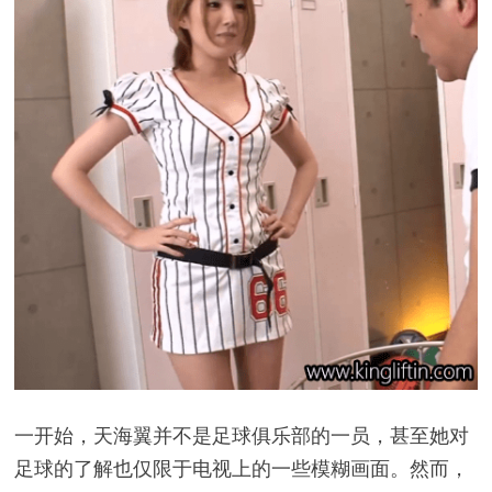
一开始，天海翼并不是足球俱乐部的一员，甚至她对
足球的了解也仅限于电视上的一些模糊画面。然而，