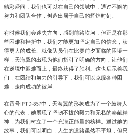
精彩瞬间，我们也可以在自己的领域中，通过不懈的
努力和团队合作，创造出属于自己的辉煌时刻。
有时候我们会迷失方向，感到前路坎坷，但正是在那
些困难和挫折中，我们才能更加坚定自己的信念，获
得更大的成长。就像队员们在比赛前夕面临的困境一
样，天海翼的出现为他们指引了明确的方向，让他们
在逆境中迎难而上，最终获得了胜利。这也启示着我
们，在团结和努力的引导下，我们可以克服各种困
难，走向成功的彼岸。
在番号IPTD-857中，天海翼的形象成为了一个鼓舞人
心的代表，她展现了坚韧不拔的毅力和无私的奉献精
神，为我们树立了一个充满正能量的榜样。通过她的
故事，我们可以明白，人生的道路虽然不平坦，但只