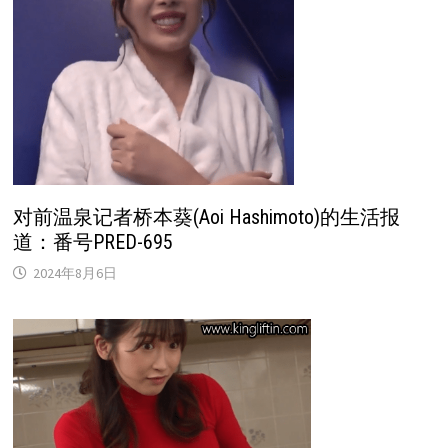
对前温泉记者桥本葵(Aoi Hashimoto)的生活报
道：番号PRED-695
2024年8月6日