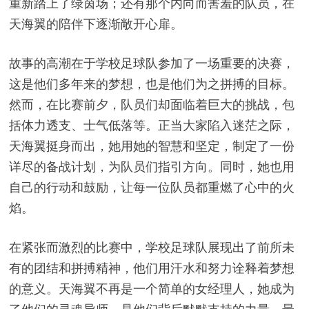
重新踏上了绿茵场；还有那个内向而害羞的队员，在
天海翼的陪伴下逐渐敞开心扉。
故事的高潮在于学校足球队参加了一场重要的决赛，
这是他们多年来的梦想，也是他们为之拼搏的目标。
然而，在比赛前夕，队员们却面临着巨大的挑战，包
括体力透支、士气低落等。正当大家陷入迷茫之际，
天海翼挺身而出，她用她的智慧和坚定，制定了一份
详尽的备战计划，为队员们指引方向。同时，她也用
自己的行动和鼓励，让每一位队员都重燃了心中的火
焰。
在紧张而激烈的比赛中，学校足球队展现出了前所未
有的团结和拼搏精神，他们用汗水和努力诠释着梦想
的意义。天海翼不再是一个简单的女经理人，她成为