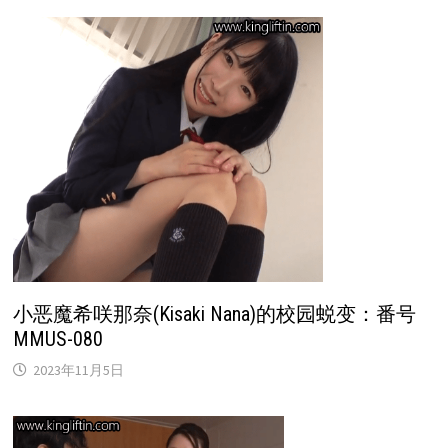
小恶魔希咲那奈(Kisaki Nana)的校园蜕变：番号
MMUS-080
2023年11月5日