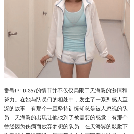
番号IPTD-857的情节并不仅仅局限于天海翼的激情和
努力。在她与队员们的相处中，发生了一系列感人至
深的故事。有那个一直坚持训练却总是被人忽视的队
员，天海翼的出现让他找到了被需要的感觉；有那个
曾经因为伤病而放弃梦想的队员，在天海翼的鼓励下