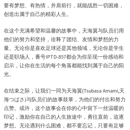
要有梦想、有热情，并肩前行，就能战胜一切困难，
创造出属于自己的精彩人生。
在这个充满希望和温馨的故事中，天海翼与队员们用
他们的努力和坚持，诠释了团结、友情和梦想的力
量。无论你是喜欢足球还是其他领域，无论你是学生
还是职场人，番号IPTD-857都会为你呈现一份感动和
启示，让你在生活的每个角落都能找到属于自己的阳
光。
在结束之际，让我们一同为天海翼(Tsubasa Amami,天
海つばさ)与队员们的故事鼓掌，为他们的付出和努力
点赞。或许，这个故事会在你的心中留下一丝温暖的
印记，激励你在自己的人生旅途中，勇往直前，追逐
梦想。无论遇到什么困难，都不要忘记，只要有足够