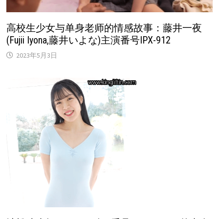
高校生少女与单身老师的情感故事：藤井一夜
(Fujii Iyona,藤井いよな)主演番号IPX-912
2023年5月3日