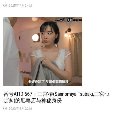
2025年4月14日
番号ATID 567：三宫椿(Sannomiya Tsubaki,三宮つ
ばき)的肥皂店与神秘身份
2023年8月22日