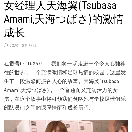
女经理人天海翼(Tsubasa
Amami,天海つばさ)的激情
成长
2023年8月29日
在番号IPTD-857中，我们将一起走进一个令人心驰神
往的世界，一个充满激情和足球热情的校园，这里发
生了一段温馨而振奋人心的故事。天海翼(Tsubasa
Amami,天海つばさ)，一个普通而又充满活力的女
孩，在这个故事中将引领我们领略她与学校足球俱乐
部队员们之间的深厚情谊和成长历程。