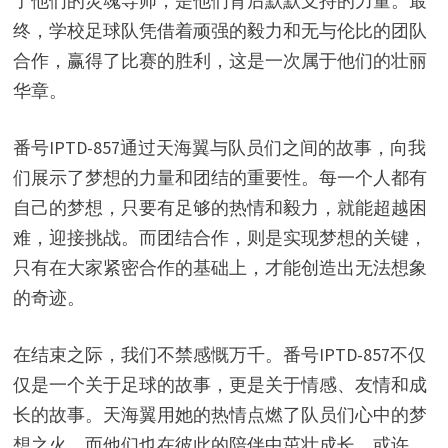
了他们的灵魂导师，是他们背后默默支持的力量。最
终，学校足球队凭借着顽强的毅力和无与伦比的团队
合作，赢得了比赛的胜利，这是一次属于他们的壮丽
华章。
番号IPTD-857通过天海翼与队员们之间的故事，向我
们展示了梦想的力量和团结的重要性。每一个人都有
自己的梦想，只要有足够的热情和毅力，就能超越困
难，迎接挑战。而团结合作，则是实现梦想的关键，
只有在大家紧密合作的基础上，才能创造出无法想象
的奇迹。
在结束之际，我们不禁感慨万千。番号IPTD-857不仅
仅是一个关于足球的故事，更是关于情感、友情和成
长的故事。天海翼用她的热情点燃了队员们心中的梦
想之火，而他们也在彼此的陪伴中茁壮成长。或许，