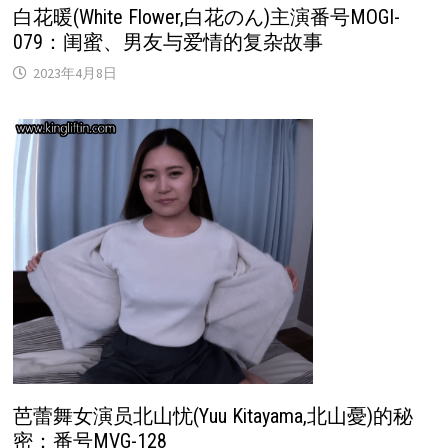
白花暖(White Flower,白花のん)主演番号MOGI-
079：闺蜜、男友与爱情的复杂故事
2023年4月8日
芭蕾舞女演员北山忧(Yuu Kitayama,北山憂)的秘
密：番号MVG-128