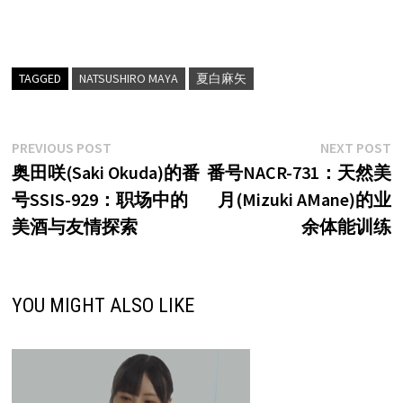
TAGGED
NATSUSHIRO MAYA
夏白麻矢
文
Previous
N
PREVIOUS POST
NEXT POST
post:
p
奥田咲(Saki Okuda)的番
番号NACR-731：天然美
章
号SSIS-929：职场中的
月(Mizuki AMane)的业
导
美酒与友情探索
余体能训练
航
YOU MIGHT ALSO LIKE