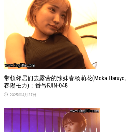
带领邻居们去露营的辣妹春杨萌花(Moka Haruyo,
春陽モカ)：番号FJIN-048
2025年4月27日