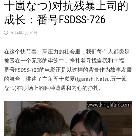
十嵐なつ)对抗残暴上司的
成长：番号FSDSS-726
2024年1月30日
在这个快节奏、高压力的社会里，我们每个人都像是
被困在一个无形的牢笼中，挣扎着寻找自我和幸福。
番号FSDSS-726的电影正是以这样的背景作为故事发展
的舞台，讲述了主角五十岚夏(Igarashi Natsu,五十嵐
なつ)在职场上的种种遭遇和内心的挣扎。