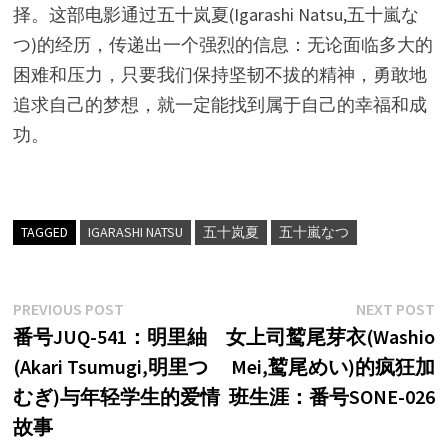
择。这部电影通过五十岚夏(Igarashi Natsu,五十嵐な
つ)的经历，传递出一个强烈的信息：无论面临多大的
困难和压力，只要我们保持坚韧不拔的精神，勇敢地
追求自己的梦想，就一定能找到属于自己的幸福和成
功。
TAGGED
IGARASHI NATSU
五十岚夏
五十嵐なつ
文
Previous
N
PREVIOUS POST
NEXT POST
post:
p
番号JUQ-541：明里紬
女上司鹫尾芽衣(Washio
章
(Akari Tsumugi,明里つ
Mei,鹫尾めい)的疯狂加
导
むぎ)与年轻学生的爱情
班生涯：番号SONE-026
航
故事