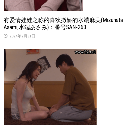
有爱情娃娃之称的喜欢撒娇的水端麻美(Mizuhata
Asami,水端あさみ)：番号SAN-263
2024年7月31日