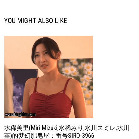
YOU MIGHT ALSO LIKE
水稀美里(Miri Mizuki,水稀みり,水川スミレ,水川
堇)的梦幻肥皂屋：番号SIRO-3966