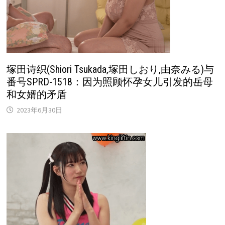
塚田诗织(Shiori Tsukada,塚田しおり,由奈みる)与
番号SPRD-1518：因为照顾怀孕女儿引发的岳母
和女婿的矛盾
2023年6月30日