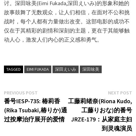
讨。深田咏美(Eimi Fukada,深田えいみ)的形象和她的
故事鼓舞了无数观众，让人们相信，在面对不公和挑
战时，每个人都有力量做出改变。这部电影的成功不
仅在于其精彩的剧情和深刻的主题，更在于其能够触
动人心，激发人们内心的正义感和勇气。
TAGGED
EIMI FUKADA
深田えいみ
深田咏美
文
Previous
N
PREVIOUS POST
NEXT POST
post:
p
番号IESP-735: 椿莉香
工藤莉绪奈(Riona Kudo,
章
(Rika Tsubaki,椿りか)通
工藤りおな)的番号
导
过按摩治疗展开的爱情
JRZE-179：从家庭主妇
航
到灵魂演员