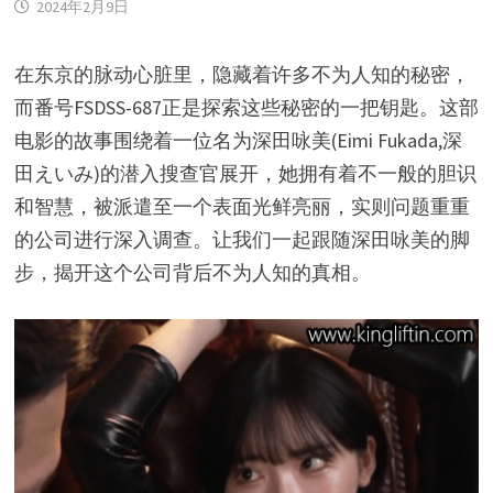
2024年2月9日
在东京的脉动心脏里，隐藏着许多不为人知的秘密，
而番号FSDSS-687正是探索这些秘密的一把钥匙。这部
电影的故事围绕着一位名为深田咏美(Eimi Fukada,深
田えいみ)的潜入搜查官展开，她拥有着不一般的胆识
和智慧，被派遣至一个表面光鲜亮丽，实则问题重重
的公司进行深入调查。让我们一起跟随深田咏美的脚
步，揭开这个公司背后不为人知的真相。