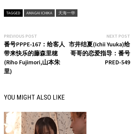
TAGGED
AMAGAI ICHIKA
天海一华
文
Previous
N
PREVIOUS POST
NEXT POST
post:
p
番号PPPE-167：给客人
市井结夏(Ichii Yuuka)给
章
带来快乐的藤森里穂
哥哥的恋爱指导：番号
导
(Riho Fujimori,山本朱
PRED-549
航
里)
YOU MIGHT ALSO LIKE