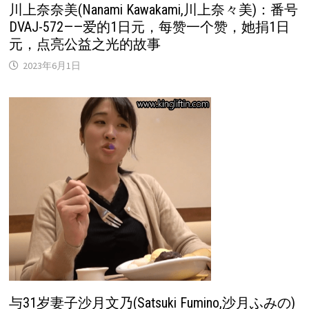
川上奈奈美(Nanami Kawakami,川上奈々美)：番号
DVAJ-572——爱的1日元，每赞一个赞，她捐1日
元，点亮公益之光的故事
2023年6月1日
与31岁妻子沙月文乃(Satsuki Fumino,沙月ふみの)