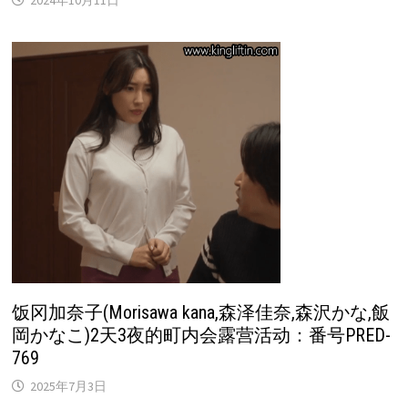
饭冈加奈子(Morisawa kana,森泽佳奈,森沢かな,飯
岡かなこ)2天3夜的町内会露营活动：番号PRED-
769
2025年7月3日