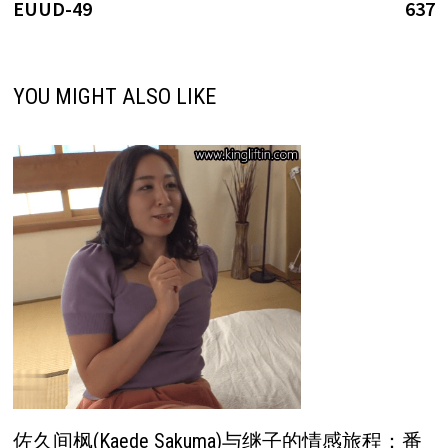
航
EUUD-49
637
YOU MIGHT ALSO LIKE
佐久间枫(Kaede Sakuma)与继子的情感旅程：番