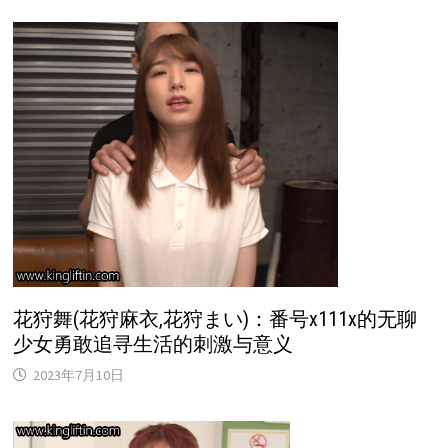
花狩舞(花狩麻衣,花狩まい)：番号x111x的无聊
少女勇敢追寻生活的刺激与意义
2023年7月10日