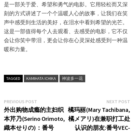
是一部关于爱、希望和勇气的电影。它用轻松而又深
刻的方式讲述了一个个温暖人心的故事，让我们在笑
声中感受到生活的美好，在泪水中看到希望的光芒。
这是一部值得每个人去观看、去感受的电影，它不仅
会让你笑中带泪，更会让你在心灵深处感受到一种温
暖和力量。
TAGGED
KAMIHATA ICHIKA
神波多一花
文
Previous
N
PREVIOUS POST
NEXT POST
post:
p
外出购物成瘾的主妇织
橘玛丽(Mary Tachibana,
章
本芹乃(Serino Orimoto,
橘メアリ)在兼职打工处
导
織本せりの)：番号
认识的朋友:番号VEC-