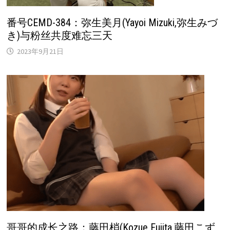
番号CEMD-384：弥生美月(Yayoi Mizuki,弥生みづ
き)与粉丝共度难忘三天
2023年9月21日
哥哥的成长之路：藤田梢(Kozue Fujita,藤田こず