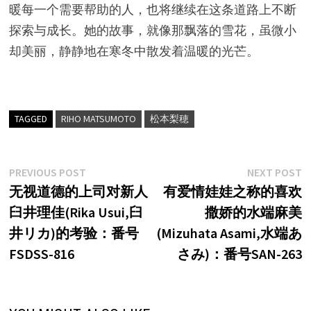
暖每一个需要帮助的人，也将继续在这条道路上不断
探索与成长。她的故事，就像那飘落的雪花，虽微小
却美丽，静静地在寒冬中散发着温暖的光芒。
TAGGED
RIHO MATSUMOTO
松本梨穂
文
Previous
N
PREVIOUS POST
NEXT POST
post:
p
无视道德的上司对新人
有爱情娃娃之称的喜欢
章
臼井理佳(Rika Usui,臼
撒娇的水端麻美
导
井リカ)的考验：番号
(Mizuhata Asami,水端あ
航
FSDSS-816
さみ)：番号SAN-263