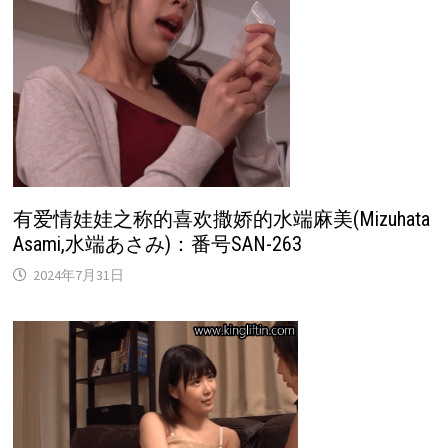
有爱情娃娃之称的喜欢撒娇的水端麻美(Mizuhata
Asami,水端あさみ)：番号SAN-263
2024年7月31日