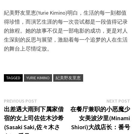
紀美野友里恵(Yurie Kimino)明白，生活的每一刻都值
得珍惜，而演艺生涯的每一次尝试都是一段值得记录
的旅程。她的故事不仅是一部电影的成功，更是对人
生深刻的反思与展望，激励着每一个追梦的人在生活
的舞台上尽情绽放。
TAGGED
YURIE KIMINO
紀美野友里恵
文
Previous
N
PREVIOUS POST
NEXT POST
post:
p
出差遇大雨到下属家借
在餐厅兼职的小恶魔少
章
宿的女上司佐佐木沙希
女美波汐里(Minami
导
(Sasaki Saki,佐々木さ
Shiori)大战店长：番号