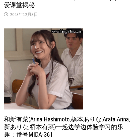
爱课堂揭秘
2023年12月3日
和新有菜(Arina Hashimoto,橋本ありな,Arata Arina,
新ありな,桥本有菜)一起边学边体验学习的乐
趣：番号MIDA-361