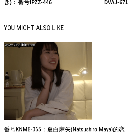
航
き)：番号IPZZ-446
DVAJ-671
YOU MIGHT ALSO LIKE
番号KNMB-065：夏白麻矢(Natsushiro Maya)的恋