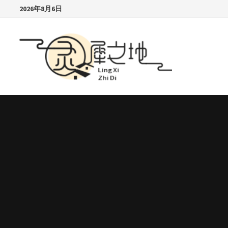
Skip
2026年8月6日
to
content