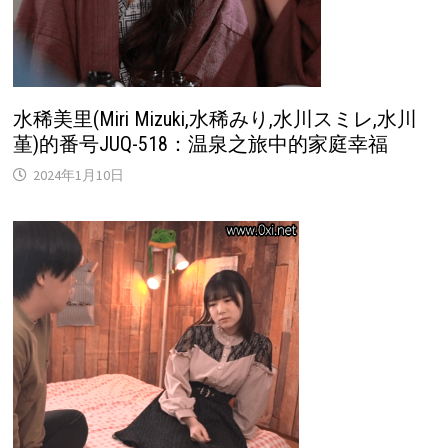
水稀美里(Miri Mizuki,水稀みり,水川スミレ,水川
堇)的番号JUQ-518：温泉之旅中的家庭幸福
2024年1月10日