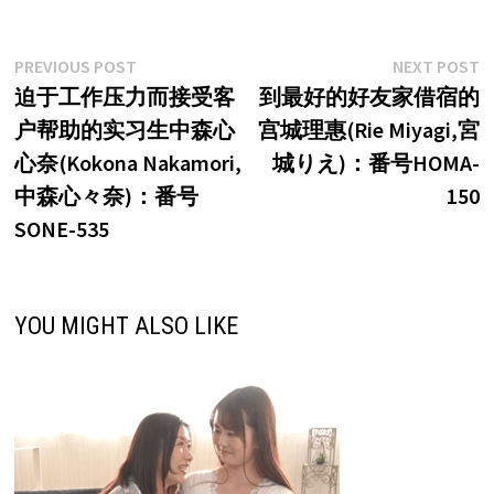
文
Previous
N
PREVIOUS POST
NEXT POST
post:
p
迫于工作压力而接受客
到最好的好友家借宿的
章
户帮助的实习生中森心
宫城理惠(Rie Miyagi,宮
导
心奈(Kokona Nakamori,
城りえ)：番号HOMA-
航
中森心々奈)：番号
150
SONE-535
YOU MIGHT ALSO LIKE