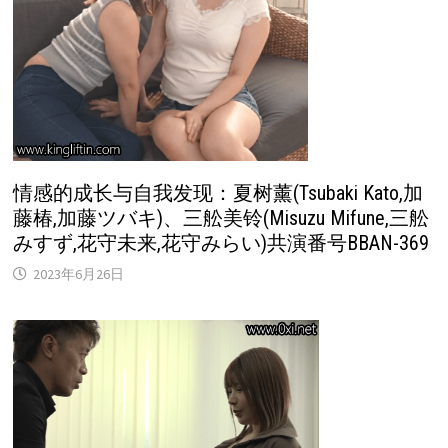
情感的成长与自我发现：夏树薰(Tsubaki Kato,加
藤椿,加藤ツバキ)、三舩美铃(Misuzu Mifune,三舩
みすず,花守未来,花守みらい)共演番号BBAN-369
2023年6月26日