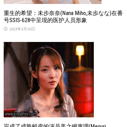
重生的希望：未步奈奈(Nana Miho,未歩なな)在番
号SSIS-628中呈现的医护人员形象
2023年3月30日
完成了成熟蜕变的演员美之嶋惠理(Meguri