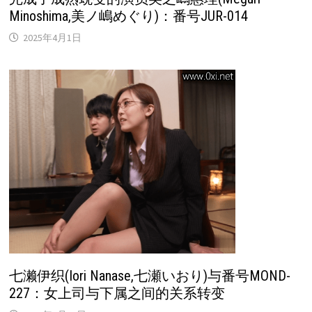
Minoshima,美ノ嶋めぐり)：番号JUR-014
2025年4月1日
七濑伊织(Iori Nanase,七瀬いおり)与番号MOND-
227：女上司与下属之间的关系转变