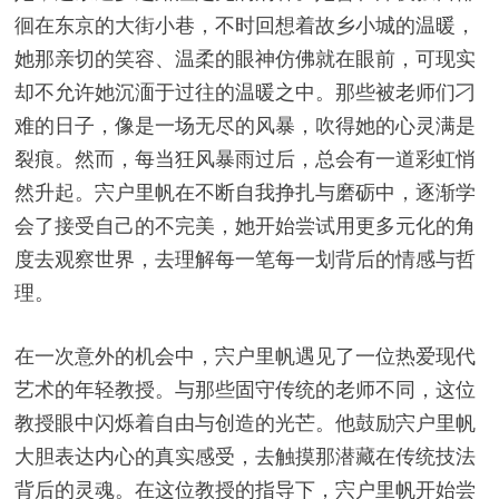
徊在东京的大街小巷，不时回想着故乡小城的温暖，
她那亲切的笑容、温柔的眼神仿佛就在眼前，可现实
却不允许她沉湎于过往的温暖之中。那些被老师们刁
难的日子，像是一场无尽的风暴，吹得她的心灵满是
裂痕。然而，每当狂风暴雨过后，总会有一道彩虹悄
然升起。宍户里帆在不断自我挣扎与磨砺中，逐渐学
会了接受自己的不完美，她开始尝试用更多元化的角
度去观察世界，去理解每一笔每一划背后的情感与哲
理。
在一次意外的机会中，宍户里帆遇见了一位热爱现代
艺术的年轻教授。与那些固守传统的老师不同，这位
教授眼中闪烁着自由与创造的光芒。他鼓励宍户里帆
大胆表达内心的真实感受，去触摸那潜藏在传统技法
背后的灵魂。在这位教授的指导下，宍户里帆开始尝