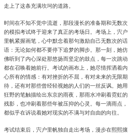
走上了这条充满坎坷的道路。
时间在不知不觉中流逝，那段漫长的准备期和无数次
的模拟考试终于迎来了真正的考场日。考场上，宍户
里帆紧握画笔，心中默念着那句激励自己无数次的话
语：无论如何都不要停下追梦的脚步。那一刻，她仿
佛听到了内心深处那悠扬而坚定的鼓点，每一次跳动
都在召唤着她前行。考试的画布上，她尽情挥洒着内
心所有的情感：有对挫折的不屈，有对未来的无限期
待，还有对那些曾经轻视她的人们的一丝反讽。她用
狂野的笔触描绘出东京的雨夜，那雨水冲刷着霓虹的
残影，也冲刷着那些年被压抑的心灵。每一滴雨点，
都似乎在诉说着她对现实的不满与对自由的向往。
考试结束后，宍户里帆独自走出考场，漫步在熙熙攘