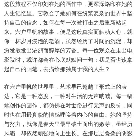
这段旅程不仅印刻在她的画作中，更深深烙印在她的
人生记忆里。它教会了她如何在纷繁复杂的世界中坚
持自己的信念，如何在每一次被打击之后重新站起
来。宍户里帆的故事，便是这般真实而触动人心，就
像一杯岁月浸泡的老酒，虽然经历了时间的沉淀，却
愈发散发出浓烈而醇厚的芳香。每一位观众在走出电
影院时，或许都会在心底默默问一句：我是否也该拿
起自己的画笔，去描绘那独属于我的人生？
在宍户里帆的世界里，艺术早已超越了形式上的表
达，它是一种态度，一种对生活的无声呐喊。每一幅
她创作的画作，都仿佛在对世俗进行无声的反抗，同
时也在用最真挚的情感呼唤着内心的自由。她的坚持
与努力，就像是春天里最早破土而出的嫩芽，虽经历
风霜，却依然顽强地向上生长。在那层层叠叠的阴影