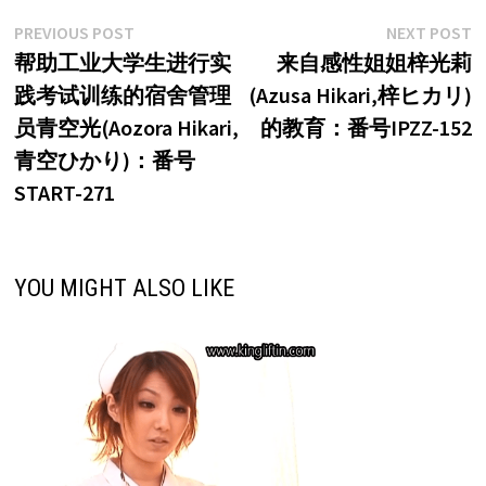
文
Previous
N
PREVIOUS POST
NEXT POST
post:
p
帮助工业大学生进行实
来自感性姐姐梓光莉
章
践考试训练的宿舍管理
(Azusa Hikari,梓ヒカリ)
导
员青空光(Aozora Hikari,
的教育：番号IPZZ-152
航
青空ひかり)：番号
START-271
YOU MIGHT ALSO LIKE