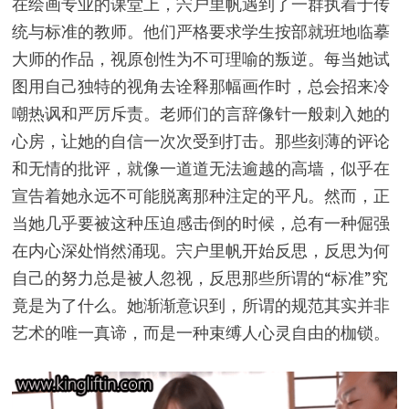
在绘画专业的课堂上，宍户里帆遇到了一群执着于传
统与标准的教师。他们严格要求学生按部就班地临摹
大师的作品，视原创性为不可理喻的叛逆。每当她试
图用自己独特的视角去诠释那幅画作时，总会招来冷
嘲热讽和严厉斥责。老师们的言辞像针一般刺入她的
心房，让她的自信一次次受到打击。那些刻薄的评论
和无情的批评，就像一道道无法逾越的高墙，似乎在
宣告着她永远不可能脱离那种注定的平凡。然而，正
当她几乎要被这种压迫感击倒的时候，总有一种倔强
在内心深处悄然涌现。宍户里帆开始反思，反思为何
自己的努力总是被人忽视，反思那些所谓的“标准”究
竟是为了什么。她渐渐意识到，所谓的规范其实并非
艺术的唯一真谛，而是一种束缚人心灵自由的枷锁。