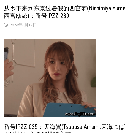
从乡下来到东京过暑假的西宫梦(Nishimiya Yume,
西宫ゆめ)：番号IPZZ-289
2024年6月12日
番号IPZZ-035：天海翼(Tsubasa Amami,天海つば