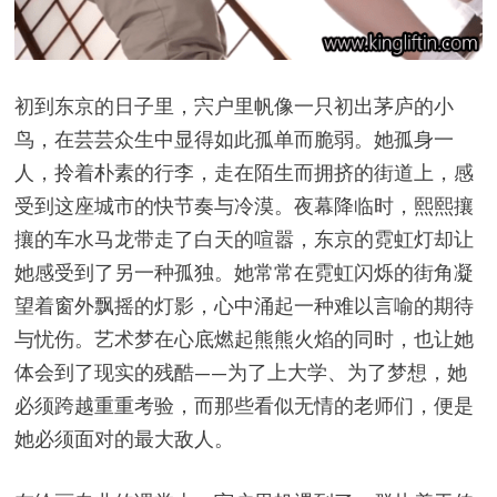
初到东京的日子里，宍户里帆像一只初出茅庐的小
鸟，在芸芸众生中显得如此孤单而脆弱。她孤身一
人，拎着朴素的行李，走在陌生而拥挤的街道上，感
受到这座城市的快节奏与冷漠。夜幕降临时，熙熙攘
攘的车水马龙带走了白天的喧嚣，东京的霓虹灯却让
她感受到了另一种孤独。她常常在霓虹闪烁的街角凝
望着窗外飘摇的灯影，心中涌起一种难以言喻的期待
与忧伤。艺术梦在心底燃起熊熊火焰的同时，也让她
体会到了现实的残酷——为了上大学、为了梦想，她
必须跨越重重考验，而那些看似无情的老师们，便是
她必须面对的最大敌人。