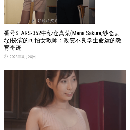
番号STARS-352中纱仓真菜(Mana Sakura,纱仓ま
な)扮演的可怕女教师：改变不良学生命运的教
育奇迹
2023年6月20日