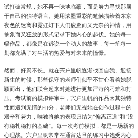
试打破常规，她不再一味地临摹，而是努力寻找那属
于自己的独特语言。她用浓墨重彩的笔触描绘着东京
夜色的迷离和霓虹灯下人们疲惫而又无奈的神情，用
抽象而又狂放的形式记录下她内心的起伏。她的每一
幅作品，都像是在诉说一个动人的故事，每一笔每一
划都充满了对生活的热爱与对未来的憧憬。
然而，好景不长。就在宍户里帆逐渐找回自我、迎接
新生的时候，那些保守的老师们似乎不甘心看着她脱
颖而出，他们联合起来对她进行更加严苛的刁难和打
压。考试前的模拟评审中，宍户里帆的作品因其独特
性而遭到无情的扣分，老师们无视她在创作过程中的
艰辛和努力，唯独将她的表现归结为“偏离正道”和“没
有稳扎稳打的基础”。每一次考前模拟，都是一场新的
心理战。宍户里帆常常在通宵达旦的练习中饱受内心