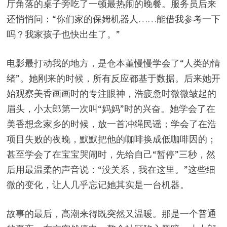
厅角落的桌子旁吃了一顿最热闹的晚餐。服务员后来
还悄悄问：“你们家的保姆机器人……能借我参考一下
吗？我家孩子也快出生了。”
电影最打动我的地方，是仓本堇慢慢学会了“人类的情
绪”。她刚来的时候，所有反应都基于数据。后来她开
始观察美香画画时的专注眼神，浩疲惫时微微皱起的
眉头，小太郎第一次叫“妈妈”时的兴奋。她学会了在
美香想念家乡的时候，放一首冲绳民谣；学会了在浩
项目失败的夜晚，默默把他的咖啡换成低咖啡因的；
甚至学会了在宝宝哭闹时，先给自己“暂停”三秒，然
后用最温柔的声音说：“没关系，我在这里。”这些细
微的变化，让人几乎忘记她其实是一台机器。
故事的最后，高潮来得既突然又温暖。那是一个普通