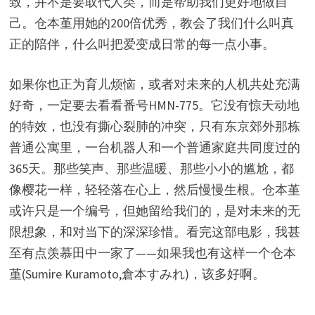
致，并不是要取代人类，而是帮助我们更好地做自
己。仓本堇用她的200倍优秀，教会了我们什么叫真
正的陪伴，什么叫把爱变成日常的每一点小事。
如果你也正为育儿烦恼，或者对未来的人机共处充满
好奇，一定要去看看番号HMN-775。它没有惊天动地
的特效，也没有撕心裂肺的冲突，只有东京郊外那栋
普通公寓里，一台机器人和一个普通家庭共同度过的
365天。那些笑声、那些温暖、那些小小的尴尬，都
像樱花一样，轻轻落在心上，然后慢慢生根。仓本堇
或许只是一个编号，但她留给我们的，是对未来的无
限想象，和对当下的深深珍惜。看完这部电影，我甚
至有点羡慕田中一家了——如果我也有这样一个仓本
堇(Sumire Kuramoto,倉本すみれ)，该多好啊。