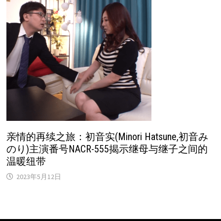
亲情的再续之旅：初音实(Minori Hatsune,初音み
のり)主演番号NACR-555揭示继母与继子之间的
温暖纽带
2023年5月12日