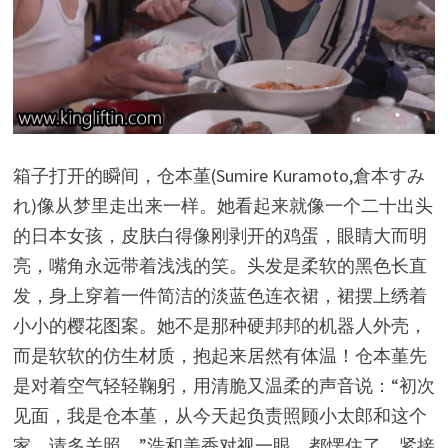
箱子打开的瞬间，仓本堇(Sumire Kuramoto,倉本すみ
れ)像从梦里走出来一样。她看起来就像一个二十出头
的日本女孩，皮肤白得像刚剥开的鸡蛋，眼睛大而明
亮，嘴角永远带着浅浅的笑。头发是柔软的黑色长直
发，身上穿着一件简洁的淡蓝色连衣裙，裙摆上绣着
小小的樱花图案。她不是那种硬邦邦的机器人外壳，
而是软软的仿生材质，抱起来居然有体温！仓本堇先
是对着空气轻轻鞠躬，用清脆又温柔的声音说：“初次
见面，我是仓本堇，从今天起负责照顾小太郎和这个
家。请多关照。”浩和美香对视一眼，都愣住了。紧接