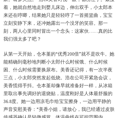
着，她就自然地走到婴儿床边，伸出双手，小太郎本
来还在哼唧，结果她只是轻轻哼了一首摇篮曲，宝宝
立刻安静下来，还冲她露出一个没牙的笑容。那一
刻，两人心里同时冒出一个念头：这家伙……真的比
我们强太多了吧？
从第一天开始，仓本堇的“优秀200倍”就不是吹牛。她
能精确到毫秒地判断小太郎什么时候饿、什么时候
困、什么时候需要换尿布。美香还记得，有一次半夜
三点，小太郎突然发起低烧。浩在公司开紧急会议，
美香慌得手抖。仓本堇却像早就准备好一样，从冰箱
里取出事先调好的退烧贴，温度刚好是人体最舒服的
36.8度。她一边用凉毛巾给宝宝擦身，一边用平静的
声音安慰美香：“美香小姐，请放心，我已经通过皮肤
传感器确认是轻微感冒，体温曲线在可控范围内。