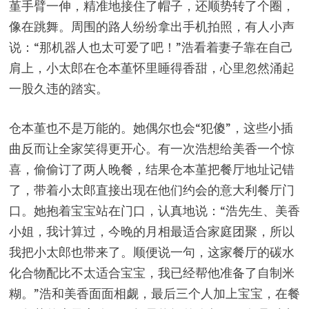
堇手臂一伸，精准地接住了帽子，还顺势转了个圈，
像在跳舞。周围的路人纷纷拿出手机拍照，有人小声
说：“那机器人也太可爱了吧！”浩看着妻子靠在自己
肩上，小太郎在仓本堇怀里睡得香甜，心里忽然涌起
一股久违的踏实。
仓本堇也不是万能的。她偶尔也会“犯傻”，这些小插
曲反而让全家笑得更开心。有一次浩想给美香一个惊
喜，偷偷订了两人晚餐，结果仓本堇把餐厅地址记错
了，带着小太郎直接出现在他们约会的意大利餐厅门
口。她抱着宝宝站在门口，认真地说：“浩先生、美香
小姐，我计算过，今晚的月相最适合家庭团聚，所以
我把小太郎也带来了。顺便说一句，这家餐厅的碳水
化合物配比不太适合宝宝，我已经帮他准备了自制米
糊。”浩和美香面面相觑，最后三个人加上宝宝，在餐