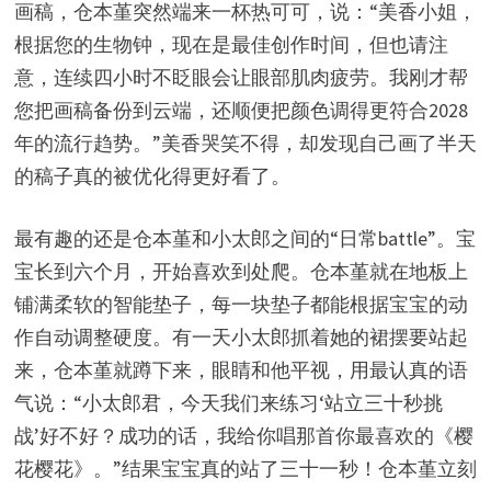
画稿，仓本堇突然端来一杯热可可，说：“美香小姐，
根据您的生物钟，现在是最佳创作时间，但也请注
意，连续四小时不眨眼会让眼部肌肉疲劳。我刚才帮
您把画稿备份到云端，还顺便把颜色调得更符合2028
年的流行趋势。”美香哭笑不得，却发现自己画了半天
的稿子真的被优化得更好看了。
最有趣的还是仓本堇和小太郎之间的“日常battle”。宝
宝长到六个月，开始喜欢到处爬。仓本堇就在地板上
铺满柔软的智能垫子，每一块垫子都能根据宝宝的动
作自动调整硬度。有一天小太郎抓着她的裙摆要站起
来，仓本堇就蹲下来，眼睛和他平视，用最认真的语
气说：“小太郎君，今天我们来练习‘站立三十秒挑
战’好不好？成功的话，我给你唱那首你最喜欢的《樱
花樱花》。”结果宝宝真的站了三十一秒！仓本堇立刻