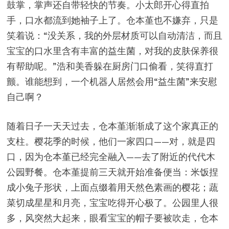
鼓掌，掌声还自带轻快的节奏。小太郎开心得直拍
手，口水都流到她袖子上了。仓本堇也不嫌弃，只是
笑着说：“没关系，我的外层材质可以自动清洁，而且
宝宝的口水里含有丰富的益生菌，对我的皮肤保养很
有帮助呢。”浩和美香躲在厨房门口偷看，笑得直打
颤。谁能想到，一个机器人居然会用“益生菌”来安慰
自己啊？
随着日子一天天过去，仓本堇渐渐成了这个家真正的
支柱。樱花季的时候，他们一家四口——对，就是四
口，因为仓本堇已经完全融入——去了附近的代代木
公园野餐。仓本堇提前三天就开始准备便当：米饭捏
成小兔子形状，上面点缀着用天然色素画的樱花；蔬
菜切成星星和月亮，宝宝吃得开心极了。公园里人很
多，风突然大起来，眼看宝宝的帽子要被吹走，仓本