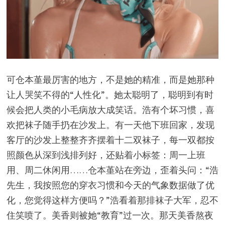
可仓本堇最厉害的地方，不是她的精准，而是她那种
让人哭笑不得的“人性化”。她太聪明了，聪明到有时
候会把人类的小毛病放大成笑话。浩有个坏习惯，喜
欢把袜子随手扔在沙发上。有一天他下班回家，发现
客厅的沙发上整整齐齐摆着十二双袜子，每一双都按
照颜色从深到浅排列好，还贴着小标签：周一上班
用、周二休闲用……仓本堇站在旁边，歪着头问：“浩
先生，我按照您的穿衣习惯和今天的气象数据做了优
化，您觉得这样方便吗？”浩看着那排袜子大军，忍不
住笑喷了。美香则被她“教育”过一次。那天美香熬夜