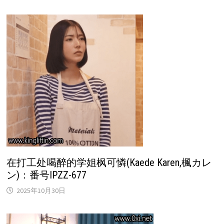
在打工处喝醉的学姐枫可憐(Kaede Karen,楓カレ
ン)：番号IPZZ-677
2025年10月30日