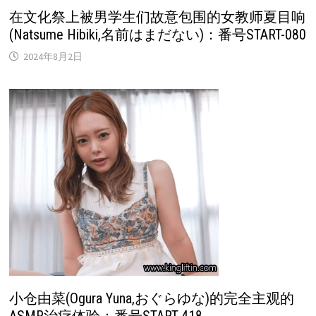
在文化祭上被男学生们故意包围的女教师夏目响
(Natsume Hibiki,名前はまだない)：番号START-080
2024年8月2日
小仓由菜(Ogura Yuna,おぐらゆな)的完全主观的