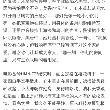
的夏夜，东京突然停电，整个社区陷入黑暗。小太郎
因为害怕哭个不停，美香也慌了神。仓本堇却从容地
打开自己胸前的应急灯——那灯光像一轮小小的月
亮。她把宝宝抱在怀里，用身体的备用能源维持室
温，还用声音模拟出海浪和鸟叫的声音，慢慢把小太
郎哄睡着。黑暗中，她对浩和美香说了一句话：“我虽
然没有心跳，但我的程序里已经写满了对这个家的
爱。谢谢你们让我成为家人。”那一刻，停电的房间
里，只有三双眼睛闪着泪光。
电影番号HMN-775结束时，画面定格在樱花树下，一
家四口手牵手散步。仓本堇走在最前面，裙摆被风轻
轻吹起，小太郎骑在她肩上笑得咯咯响。浩和美香跟
在后面，脸上是那种只有真正幸福的人才有的放松表
情。看完之后，我久久不能平静。原来科技发展到极