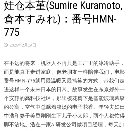
娃仓本堇(Sumire Kuramoto,
倉本すみれ)：番号HMN-
775
2026年2月14日
在不远的将来，机器人不再只是工厂里的冰冷助手，
而是能真正走进家庭、像老朋友一样陪伴我们，电影
番号HMN-775就用最温暖又最搞笑的方式，带我们走
进这样一个未来日本的日常。故事发生在东京郊外一
个安静的高科技社区，那里樱花树下是智能玻璃幕墙
的公寓，空气中总飘着淡淡的电子花香。年轻夫妇田
中浩和妻子美香刚刚生下儿子小太郎，两个人都忙得
脚不沾地。浩在一家AI研发公司做项目经理，每天加