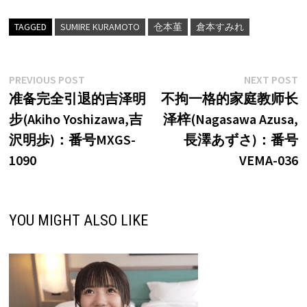
TAGGED
SUMIRE KURAMOTO
仓本堇
倉本すみれ
文
Previous
N
PREVIOUS POST
NEXT POST
post:
p
准备完全引退的吉泽明
不拘一格的家庭教师长
章
步(Akiho Yoshizawa,吉
泽梓(Nagasawa Azusa,
导
沢明歩)：番号MXGS-
長澤あずさ)：番号
航
1090
VEMA-036
YOU MIGHT ALSO LIKE