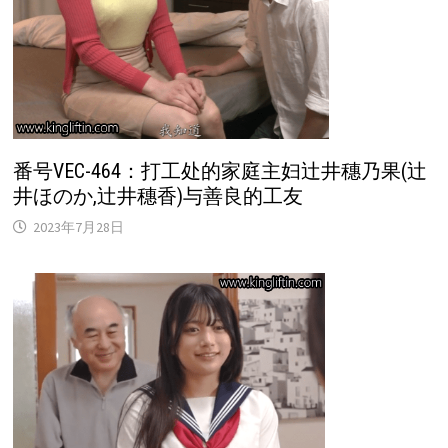
番号VEC-464：打工处的家庭主妇辻井穗乃果(辻
井ほのか,辻井穗香)与善良的工友
2023年7月28日