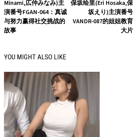
Minami,広仲みなみ)主
保坂绘里(Eri Hosaka,保
导
演番号FGAN-064：真诚
坂えり)主演番号
航
与努力赢得社交挑战的
VANDR-087的姐姐教育
故事
大片
YOU MIGHT ALSO LIKE