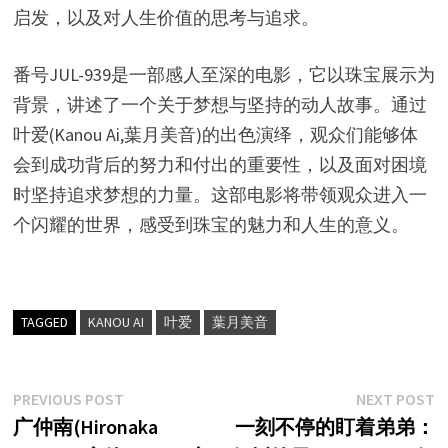
启发，以及对人生价值的思考与追求。
番号JUL-939是一部感人至深的电影，它以珠宝展示为
背景，讲述了一个关于梦想与坚持的动人故事。通过
叶爱(Kanou Ai,葉月美音)的出色演绎，观众们能够体
会到成功背后的努力和付出的重要性，以及面对困境
时坚持追求梦想的力量。这部电影将带领观众进入一
个闪耀的世界，感受到珠宝的魅力和人生的意义。
TAGGED
KANOU AI
叶爱
葉月美音
文
Previous
N
PREVIOUS POST
NEXT POST
post:
p
广仲南(Hironaka
一刻不停的盯着弟弟：
章