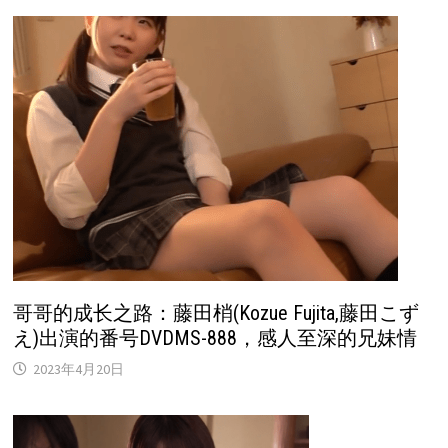
哥哥的成长之路：藤田梢(Kozue Fujita,藤田こず
え)出演的番号DVDMS-888，感人至深的兄妹情
2023年4月20日