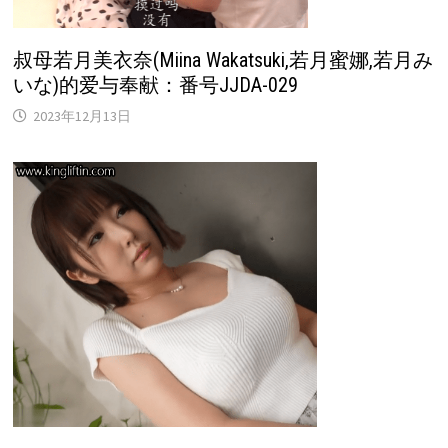
叔母若月美衣奈(Miina Wakatsuki,若月蜜娜,若月み
いな)的爱与奉献：番号JJDA-029
2023年12月13日