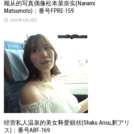
顺从的写真偶像松本菜奈实(Nanami
Matsumoto)：番号FPRE-159
2025年4月29日
经营私人温泉的美女释爱丽丝(Shaku Arisu,釈アリ
ス)：番号ABF-169