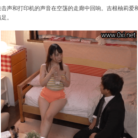
敲击声和打印机的声音在空荡的走廊中回响。吉根柚莉爱
满足。