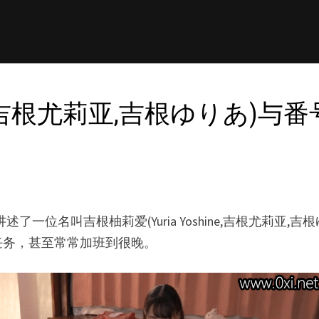
ine,吉根尤莉亚,吉根ゆりあ)与
述了一位名叫吉根柚莉爱(Yuria Yoshine,吉根尤莉
任务，甚至常常加班到很晚。