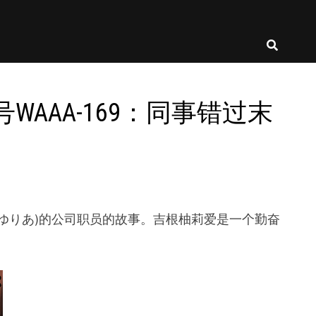
番号WAAA-169：同事错过末
亚,吉根ゆりあ)的公司职员的故事。吉根柚莉爱是一个勤奋