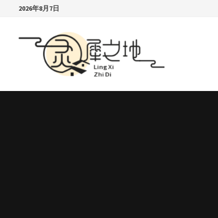
Skip
2026年8月7日
to
content