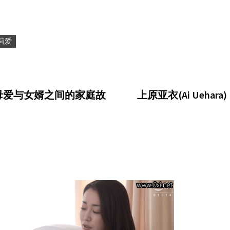
莉爱
938：母爱与女婿之间的家庭故
上原亚衣(Ai Ueha