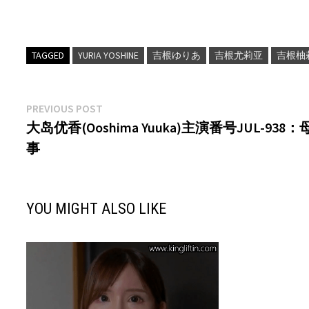
TAGGED
YURIA YOSHINE
吉根ゆりあ
吉根尤莉亚
吉根柚
文
Previous
PREVIOUS POST
post:
大岛优香(Ooshima Yuuka)主演番号JUL-
章
事
导
航
YOU MIGHT ALSO LIKE