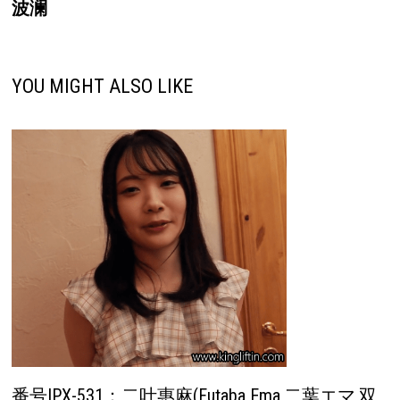
航
波澜
YOU MIGHT ALSO LIKE
番号IPX-531：二叶惠麻(Futaba Ema,二葉エマ,双