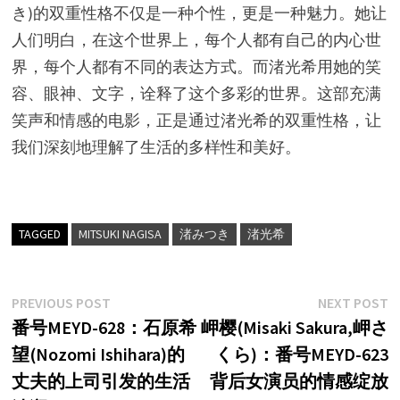
き)的双重性格不仅是一种个性，更是一种魅力。她让
人们明白，在这个世界上，每个人都有自己的内心世
界，每个人都有不同的表达方式。而渚光希用她的笑
容、眼神、文字，诠释了这个多彩的世界。这部充满
笑声和情感的电影，正是通过渚光希的双重性格，让
我们深刻地理解了生活的多样性和美好。
TAGGED
MITSUKI NAGISA
渚みつき
渚光希
文
Previous
N
PREVIOUS POST
NEXT POST
post:
p
番号MEYD-628：石原希
岬樱(Misaki Sakura,岬さ
章
望(Nozomi Ishihara)的
くら)：番号MEYD-623
导
丈夫的上司引发的生活
背后女演员的情感绽放