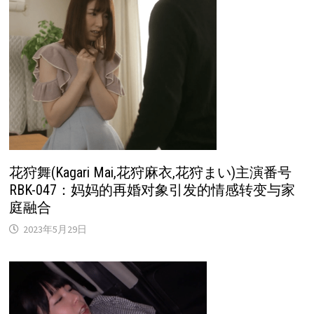
花狩舞(Kagari Mai,花狩麻衣,花狩まい)主演番号
RBK-047：妈妈的再婚对象引发的情感转变与家
庭融合
2023年5月29日