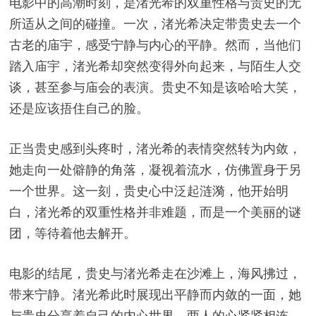
电影中的高潮时刻，是渚光希的双重性格与贵史的无
所适从之间的碰撞。一次，渚光希决定带贵史去一个
古老的庙宇，感受宁静与内心的平静。然而，当他们
踏入庙宇，渚光希却突然变得外向起来，与陌生人交
谈，甚至参与庙会的表演。贵史不知是该哈哈大笑，
还是应该捂住自己的脸。
正当贵史感到头疼时，渚光希的表情突然转为内敛，
她走向一处僻静的角落，凝视着流水，仿佛置身于另
一个世界。这一刻，贵史心中泛起涟漪，他开始明
白，渚光希的双重性格并非难题，而是一个美丽的谜
团，等待着他去解开。
电影的结尾，贵史与渚光希走在沙滩上，海风拂过，
带来宁静。渚光希此时展现出平静而内敛的一面，她
与贵史分享着自己的内心世界，两人的心紧紧相连。