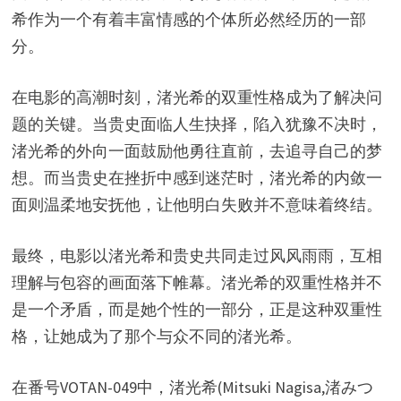
希作为一个有着丰富情感的个体所必然经历的一部
分。
在电影的高潮时刻，渚光希的双重性格成为了解决问
题的关键。当贵史面临人生抉择，陷入犹豫不决时，
渚光希的外向一面鼓励他勇往直前，去追寻自己的梦
想。而当贵史在挫折中感到迷茫时，渚光希的内敛一
面则温柔地安抚他，让他明白失败并不意味着终结。
最终，电影以渚光希和贵史共同走过风风雨雨，互相
理解与包容的画面落下帷幕。渚光希的双重性格并不
是一个矛盾，而是她个性的一部分，正是这种双重性
格，让她成为了那个与众不同的渚光希。
在番号VOTAN-049中，渚光希(Mitsuki Nagisa,渚みつ