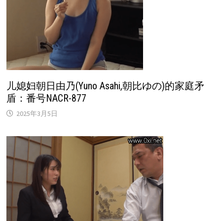
儿媳妇朝日由乃(Yuno Asahi,朝比ゆの)的家庭矛
盾：番号NACR-877
2025年3月5日