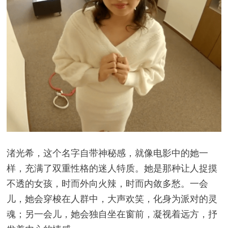
渚光希，这个名字自带神秘感，就像电影中的她一
样，充满了双重性格的迷人特质。她是那种让人捉摸
不透的女孩，时而外向火辣，时而内敛多愁。一会
儿，她会穿梭在人群中，大声欢笑，化身为派对的灵
魂；另一会儿，她会独自坐在窗前，凝视着远方，抒