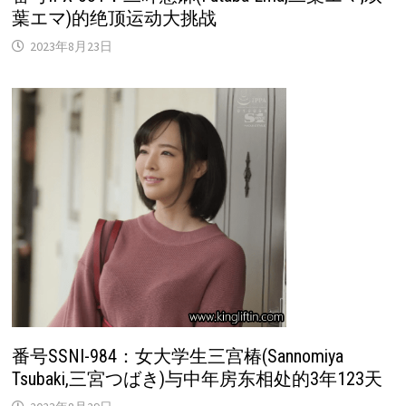
葉エマ)的绝顶运动大挑战
2023年8月23日
番号SSNI-984：女大学生三宫椿(Sannomiya
Tsubaki,三宮つばき)与中年房东相处的3年123天