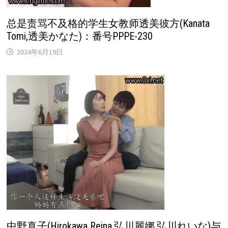
总是责骂不及格的学生女教师透美彼方(Kanata
Tomi,透美かなた)：番号PPPE-230
2024年6月19日
中野真子(Hirokawa Reina,弘川麗娜,弘川れいな)与