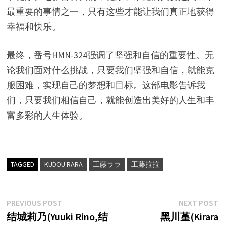
最重要的事情之一，只有这些才能让我们真正地获得
幸福和快乐。
最终，番号HMN-324强调了坚强和自信的重要性。无
论我们面对什么挑战，只要我们坚强和自信，就能克
服困难，实现自己的梦想和目标。这部电影告诉我
们，只要我们相信自己，就能创造出美好的人生和丰
富多彩的人生体验。
TAGGED
KUDOU RARA
工藤ララ
工藤拉拉
文
Previous
N
PREVIOUS POST
NEXT POST
post:
p
结城莉乃(Yuuki Rino,结
黑川堇(Kirara
章