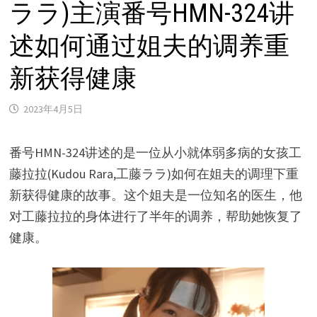
ララ)主演番号HMN-324讲
述如何通过姐夫的调养重
新获得健康
2023年4月5日
番号HMN-324讲述的是一位从小就体弱多病的女孩工
藤拉拉(Kudou Rara,工藤ララ)如何在姐夫的调理下重
新获得健康的故事。这个姐夫是一位知名的医生，他
对工藤拉拉的身体进行了半年的调养，帮助她恢复了
健康。