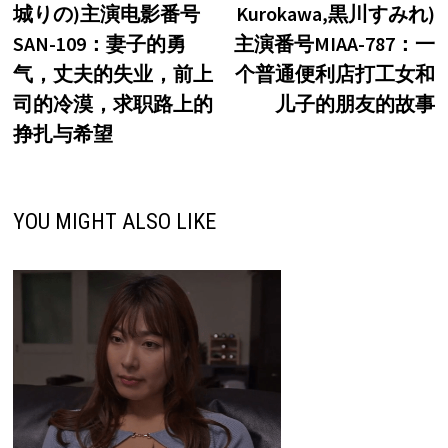
城りの)主演电影番号
Kurokawa,黒川すみれ)
导
SAN-109：妻子的勇
主演番号MIAA-787：一
航
气，丈夫的失业，前上
个普通便利店打工女和
司的冷漠，求职路上的
儿子的朋友的故事
挣扎与希望
YOU MIGHT ALSO LIKE