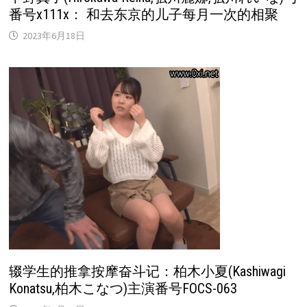
番号x111x： 和去东京的儿子每月一次的相聚
2023年6月18日
辍学生的推拿按摩奋斗记：柏木小夏(Kashiwagi
Konatsu,柏木こなつ)主演番号FOCS-063