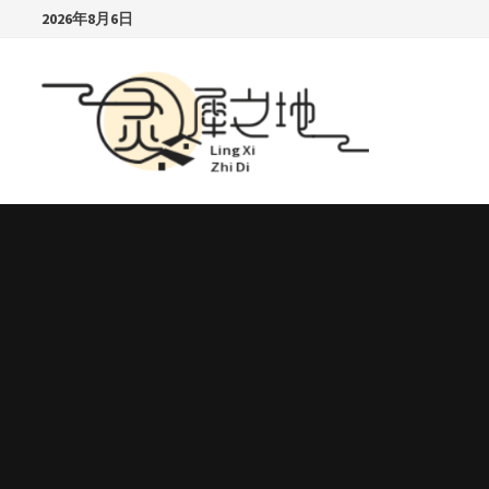
Skip
2026年8月6日
to
content