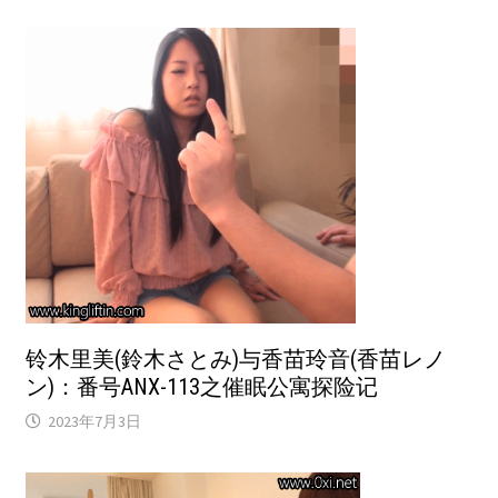
铃木里美(鈴木さとみ)与香苗玲音(香苗レノ
ン)：番号ANX-113之催眠公寓探险记
2023年7月3日