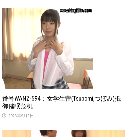
番号WANZ-594：女学生蕾(Tsubomi,つぼみ)抵
御催眠危机
2023年9月3日