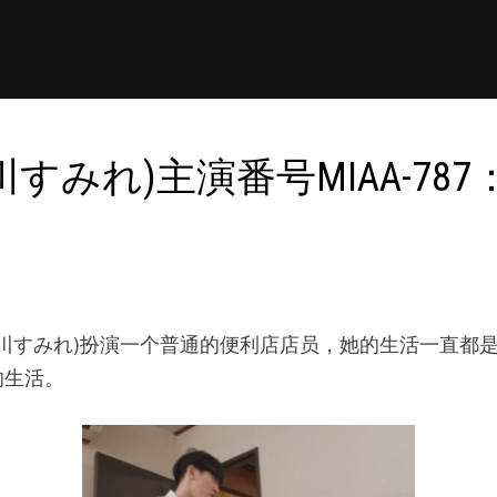
awa,黒川すみれ)主演番号MIA
urokawa,黒川すみれ)扮演一个普通的便利店店员，她的生
的生活。