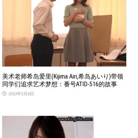
美术老师希岛爱里(Kijima Airi,希岛あいり)带领
同学们追求艺术梦想：番号ATID-516的故事
2023年5月6日