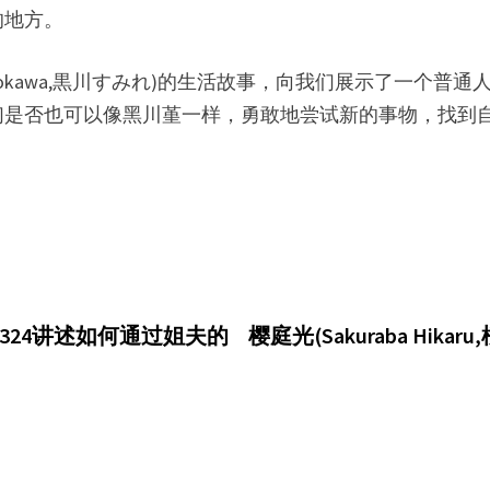
的地方。
ra Kurokawa,黒川すみれ)的生活故事，向我们展示了
们是否也可以像黑川堇一样，勇敢地尝试新的事物，找到
N-324讲述如何通过姐夫的
樱庭光(Sakuraba Hi