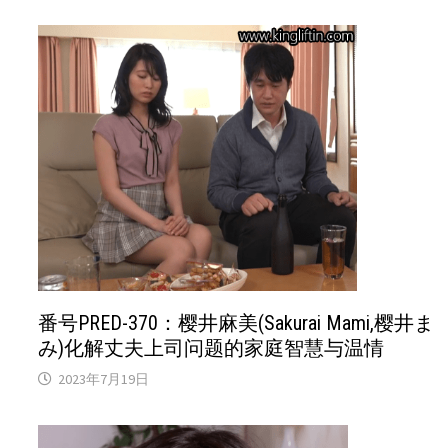
番号PRED-370：樱井麻美(Sakurai Mami,樱井ま
み)化解丈夫上司问题的家庭智慧与温情
2023年7月19日