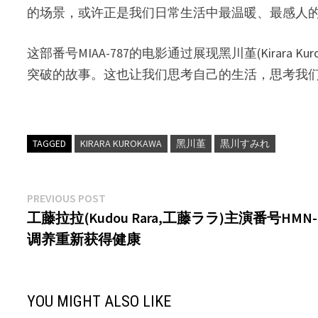
的场景，或许正是我们日常生活中最温暖、最感人
这部番号MIAA-787的电影通过展现黑川堇(Kira
突破的故事。这也让我们思考自己的生活，思考我
TAGGED
KIRARA KUROKAWA
黑川堇
黒川すみれ
文
Previous
PREVIOUS POST
post:
工藤拉拉(Kudou Rara,工藤ララ)主演番号HM
章
调养重新获得健康
导
航
YOU MIGHT ALSO LIKE