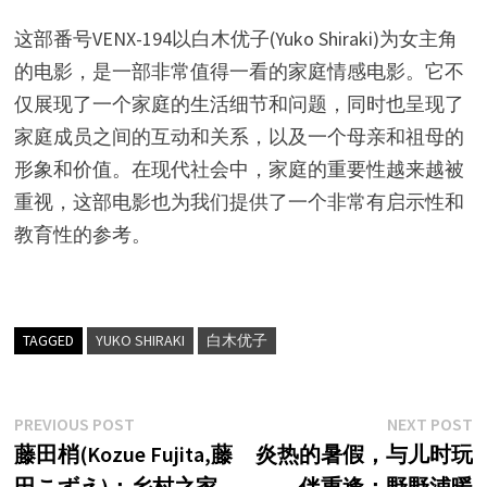
这部番号VENX-194以白木优子(Yuko Shiraki)为女主角
的电影，是一部非常值得一看的家庭情感电影。它不
仅展现了一个家庭的生活细节和问题，同时也呈现了
家庭成员之间的互动和关系，以及一个母亲和祖母的
形象和价值。在现代社会中，家庭的重要性越来越被
重视，这部电影也为我们提供了一个非常有启示性和
教育性的参考。
TAGGED
YUKO SHIRAKI
白木优子
文
Previous
N
PREVIOUS POST
NEXT POST
post:
p
藤田梢(Kozue Fujita,藤
炎热的暑假，与儿时玩
章
田こずえ)：乡村之家-
伴重逢：野野浦暖