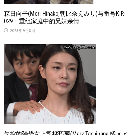
森日向子(Mori Hinako,朝比奈えみり)与番号KIR-
029：重组家庭中的兄妹亲情
2023年9月8日
失控的强势女上司橘玛丽(Mary Tachibana,橘メア