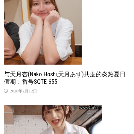
与天月杏(Nako Hoshi,天月あず)共度的炎热夏日
假期：番号SQTE-655
2026年2月12日