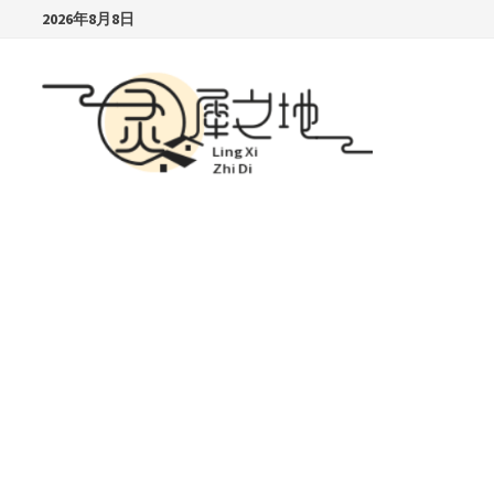
Skip
2026年8月8日
to
content