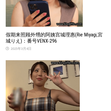
假期来照顾外甥的阿姨宫城理惠(Rie Miyagi,宮
城りえ)：番号VENX-296
2025年3月4日