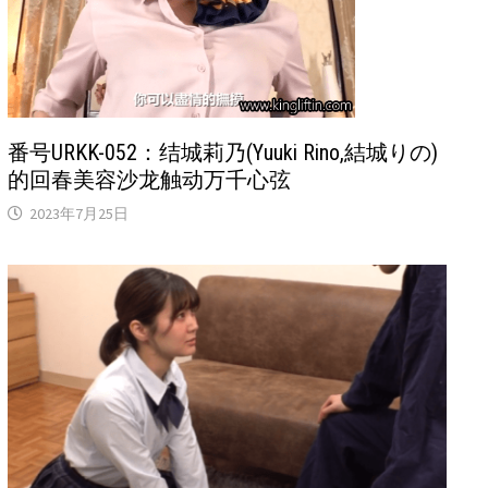
番号URKK-052：结城莉乃(Yuuki Rino,結城りの)
的回春美容沙龙触动万千心弦
2023年7月25日