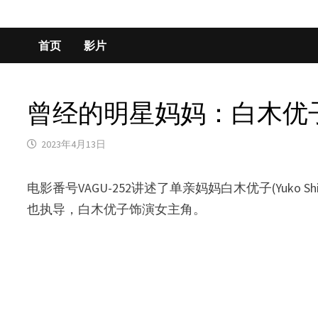
首页
影片
曾经的明星妈妈：白木优子(Yu
2023年4月13日
电影番号VAGU-252讲述了单亲妈妈白木优子(Yuk
也执导，白木优子饰演女主角。