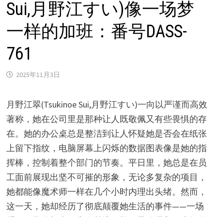
Sui,月野江すい)像一场梦
一样的加班：番号DASS-
761
2025年11月3日
月野江翠(Tsukinoe Sui,月野江すい)一向以严谨而高效
著称，她在公司里是那种让人既敬佩又有些畏惧的存
在。她的办公桌总是整洁到让人怀疑她是否会在纸张
上留下指纹，电脑屏幕上闪烁的数据图表像是她的指
挥棒，控制着整个部门的节奏。平日里，她总是在员
工面前展现出坚不可摧的形象，无论多复杂的项目，
她都能像魔术师一样在几个小时内理出头绪。然而，
这一天，她却经历了彻底颠覆她生活的事件——一场