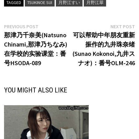
TAGGED
TSUKINOE SUI
月野江すい
月野江翠
文
Previous
N
PREVIOUS POST
NEXT POST
post:
p
那津乃千奈美(Natsuno
可以帮助中年朋友重新
章
Chinami,那津乃ちなみ)
振作的九井珠奈绪
导
在学校的实验课堂：番
(Sunao Kokonoi,九井ス
航
号HSODA-089
ナオ)：番号OLM-246
YOU MIGHT ALSO LIKE