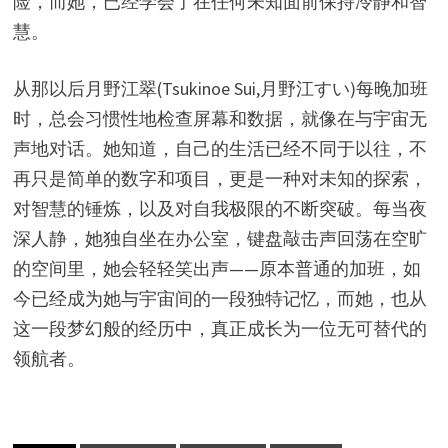
险，而她，已经学会了在任何未知面前保持冷静和智
慧。
从那以后月野江翠(Tsukinoe Sui,月野江すい)每晚加班
时，总会习惯性地检查屏幕和数据，就像在与宇宙无
声地对话。她知道，自己的生活已经不同于以往，不
再只是简单的数字和项目，更是一种对未知的探索，
对智慧的锤炼，以及对自我极限的不断突破。每当夜
深人静，她独自坐在办公室，键盘敲击声回荡在空旷
的空间里，她会轻轻笑出声——原本普通的加班，如
今已经成为她与宇宙间的一段独特记忆，而她，也从
这一段梦幻般的经历中，真正成长为一位无可替代的
领航者。