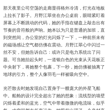
那天夜里公司空荡的走廊显得格外冷清，灯光在地板
上拉长了影子。月野江翠坐在办公桌前，眼睛紧盯着
屏幕上不断跳动的代码，她的手指在键盘上敲击出有
节奏的音符般的声响。她本以为只是普通的加班，直
到突然间，办公室的灯光闪烁了一下，一种前所未有
的磁场感让空气都仿佛在震动。月野江翠心中闪过一
丝不安，但她告诉自己：或许只是电力系统出了问
题。可当她抬起头时，一道银白色的光束从天花板正
中央射下，将她整个包裹，下一秒，她仿佛被抽离了
地球的引力，整个人像羽毛一样被吸向空中。
光芒散去时她发现自己置身于一艘庞大的外星飞船
中。船舱的设计完全超出了她的想象：流线型的墙壁
闪烁着柔和的蓝光，空气中带着微微的电流味，似乎