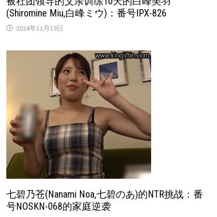
被社团领导的父亲训练10天的白峰美羽
(Shiromine Miu,白峰ミウ)：番号IPX-826
2024年11月19日
七碧乃苍(Nanami Noa,七碧のあ)的NTR挑战：番
号NOSKN-068的家庭逆袭