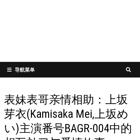
导航菜单
表妹表哥亲情相助：上坂
芽衣(Kamisaka Mei,上坂め
い)主演番号BAGR-004中的