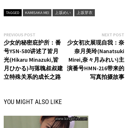
TAGGED
KAMISAKA MEI
上坂めい
上坂芽衣
文
Previous
N
PREVIOUS POST
NEXT POST
post:
p
少女的秘密庇护所：番
少女初次展现自我：奈
章
号YSN-580讲述了皆月
奈月美玲(Nanatsuki
导
光(Hikaru Minazuki,皆
Mirei,奈々月みれい)主
航
月ひかる)与落魄叔叔建
演番号HMN-216带来的
立特殊关系的成长之路
写真拍摄故事
YOU MIGHT ALSO LIKE