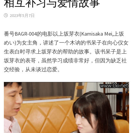
相互补习与爱情故事
2023年5月7日
番号BAGR-004的电影以上坂芽衣(Kamisaka Mei,上坂
めい)为女主角，讲述了一个木讷的书呆子在向心仪女
生表白时寻求上坂芽衣的帮助的故事。该书呆子是上
坂芽衣的表哥，虽然学习成绩非常好，但因为缺乏社
交经验，从未谈过恋爱。