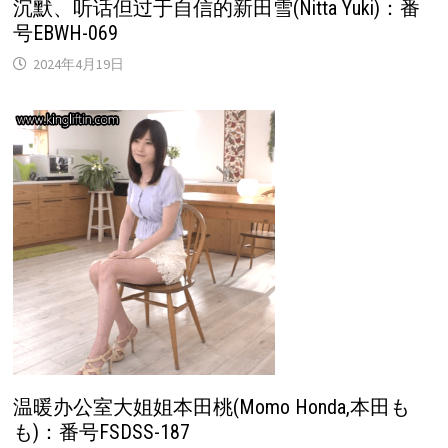
沉默、听话但过于自信的新田雪(Nitta Yuki)：番
号EBWH-069
2024年4月19日
温暖办公室大姐姐本田桃(Momo Honda,本田も
も)：番号FSDSS-187