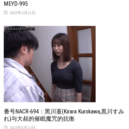
MEYD-995
2025年3月21日
番号NACR-694：黑川堇(Kirara Kurokawa,黒川すみ
れ)与大叔的催眠魔咒的抗衡
2023年8月12日