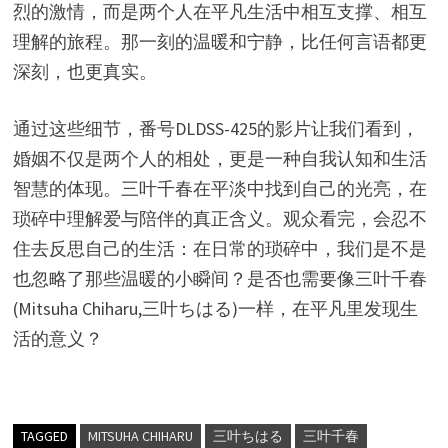
烈的激情，而是两个人在平凡生活中相互支撑、相互
理解的旅程。那一刻的温暖和宁静，比任何言语都更
深刻，也更真实。
通过这些细节，番号DLDSS-425的影片让我们看到，
婚姻不仅是两个人的相处，更是一种自我认知和生活
智慧的体现。三叶千春在平淡中找到自己的光亮，在
琐碎中理解爱与陪伴的真正含义。观众看完，会忍不
住去反思自己的生活：在日常的琐碎中，我们是不是
也忽略了那些温暖的小瞬间？是否也需要像三叶千春
(Mitsuha Chiharu,三叶ちはる)一样，在平凡里发现生
活的意义？
TAGGED
MITSUHA CHIHARU
三叶ちはる
三叶千春