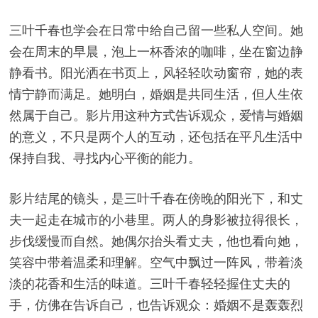
三叶千春也学会在日常中给自己留一些私人空间。她
会在周末的早晨，泡上一杯香浓的咖啡，坐在窗边静
静看书。阳光洒在书页上，风轻轻吹动窗帘，她的表
情宁静而满足。她明白，婚姻是共同生活，但人生依
然属于自己。影片用这种方式告诉观众，爱情与婚姻
的意义，不只是两个人的互动，还包括在平凡生活中
保持自我、寻找内心平衡的能力。
影片结尾的镜头，是三叶千春在傍晚的阳光下，和丈
夫一起走在城市的小巷里。两人的身影被拉得很长，
步伐缓慢而自然。她偶尔抬头看丈夫，他也看向她，
笑容中带着温柔和理解。空气中飘过一阵风，带着淡
淡的花香和生活的味道。三叶千春轻轻握住丈夫的
手，仿佛在告诉自己，也告诉观众：婚姻不是轰轰烈