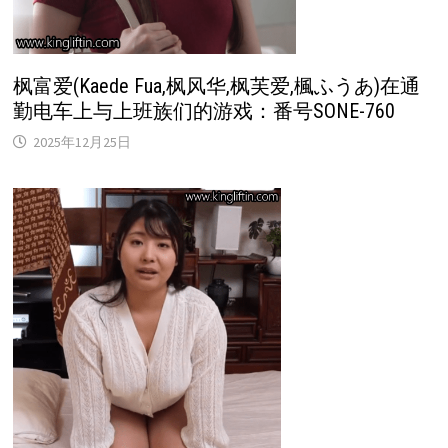
枫富爱(Kaede Fua,枫风华,枫芙爱,楓ふうあ)在通
勤电车上与上班族们的游戏：番号SONE-760
2025年12月25日