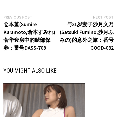
文
Previous
N
PREVIOUS POST
NEXT POST
post:
p
仓本堇(Sumire
与31岁妻子沙月文乃
章
Kuramoto,倉本すみれ)
(Satsuki Fumino,沙月ふ
导
奢华套房中的腿部保
みの)的意外之旅：番号
航
养：番号DASS-708
GOOD-032
YOU MIGHT ALSO LIKE