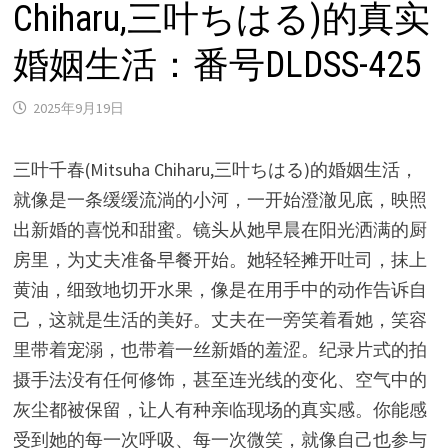
Chiharu,三叶ちはる)的真实
婚姻生活：番号DLDSS-425
2025年9月19日
三叶千春(Mitsuha Chiharu,三叶ちはる)的婚姻生活，
就像是一条缓缓流淌的小河，一开始澄澈见底，映照
出新婚的喜悦和甜蜜。镜头从她早晨在阳光洒满的厨
房里，为丈夫准备早餐开始。她轻轻摊开吐司，抹上
黄油，细致地切开水果，像是在用手中的动作告诉自
己，这就是生活的美好。丈夫在一旁笑着看她，笑容
里带着宠溺，也带着一丝新婚的羞涩。纪录片式的拍
摄手法没有任何修饰，甚至连光线的变化、空气中的
灰尘都被保留，让人有种亲临现场的真实感。你能感
受到她的每一次呼吸、每一次微笑，就像自己也参与