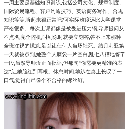
一周主要是基础知识训练,包括公司文化、规章制度、
国际贸易流程、客户沟通技巧、英语商务写作、合规
知识等等,听起来很正常吧?可实际难度远比大学课堂
严格很多。每次上课都像是被丢进压力锅,导师提问从
不点名,完全随机,叫到你时就要立刻答,答不上来那种
全班注视的尴尬,足以让任何人当场社死。结月莉亚第
一天就被点到,她整个人脑袋一片空白,乱七八糟地答了
一段,虽然导师没正面批评,但那句“你需要更精准的表
达”,让她脸红到耳根。休息时间,她趴在桌上长叹了一
口气,觉得自己像个不合格的螺丝钉。