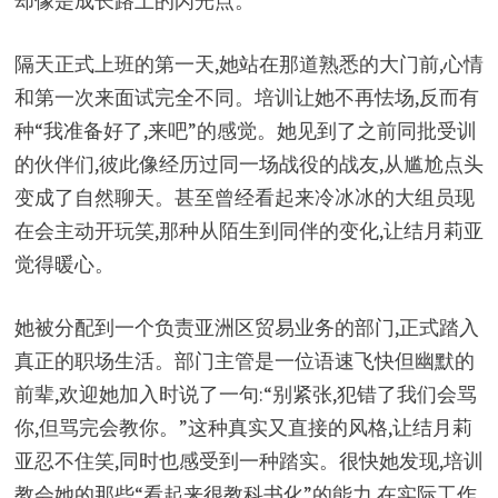
却像是成长路上的闪光点。
隔天正式上班的第一天,她站在那道熟悉的大门前,心情
和第一次来面试完全不同。培训让她不再怯场,反而有
种“我准备好了,来吧”的感觉。她见到了之前同批受训
的伙伴们,彼此像经历过同一场战役的战友,从尴尬点头
变成了自然聊天。甚至曾经看起来冷冰冰的大组员现
在会主动开玩笑,那种从陌生到同伴的变化,让结月莉亚
觉得暖心。
她被分配到一个负责亚洲区贸易业务的部门,正式踏入
真正的职场生活。部门主管是一位语速飞快但幽默的
前辈,欢迎她加入时说了一句:“别紧张,犯错了我们会骂
你,但骂完会教你。”这种真实又直接的风格,让结月莉
亚忍不住笑,同时也感受到一种踏实。很快她发现,培训
教会她的那些“看起来很教科书化”的能力,在实际工作