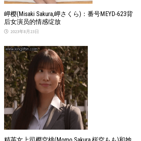
岬樱(Misaki Sakura,岬さくら)：番号MEYD-623背
后女演员的情感绽放
2023年8月23日
精英女上司樱空桃(Momo Sakura,桜空もも)和她