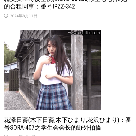
的合租同事：番号IPZZ-342
2024年8月11日
花泽日葵(木下日葵,木下ひまり,花沢ひまり)：番
号SORA-407之学生会会长的野外拍摄