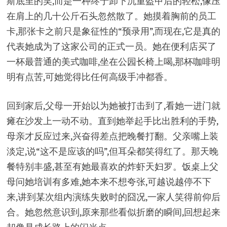
斯底里的笑,而是一种终于卸下沉重盔甲后的轻松,像压
在肩上的几十公斤石头忽然散了。她摸着胸前的员工
卡,那张卡之前只是象征性的“预录用”,而现在,它是真的
代表她成为了这家公司的正式一员。她在便利店买了
一杯最普通的美式咖啡,坐在公园长椅上喝,那杯咖啡明
明有点苦,可她觉得比任何高级手冲都香。
回到家后,父母一开始以为她被打击到了,看她一进门就
瘫在沙发上一动不动。直到她举起手比出胜利的手势,
母亲才反应过来,兴奋得差点把晚餐打翻。父亲嘴上装
淡定,说“这不是应该的吗”,但耳朵都笑得红了。那天晚
餐特别丰盛,甚至有她最喜欢的炸虾天妇罗。饭桌上父
母问她培训有多难,她本来不想夸张,可越说越停不下
来,讲到某次组内演练失败时的囧况,一家人笑得前仰后
合。她忽然意识到,原来那些看似折磨的瞬间,回想起来