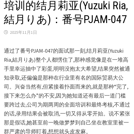
培训的结月莉亚(Yuzuki Ria,
結月りあ)：番号PJAM-047
2025年11月1日
通过了番号PJAM-047的面试那一刻,结月莉亚(Yuzuki
Ria,結月りあ)整个人都愣住了,那种感觉像是在一堆高
手里幸运抽中了彩蛋,明明没抱太大希望,结果突然被通
知录取,还偏偏是那种在行业里有名的国际贸易大公
司。兴奋当然有,但紧接着扑面而来的,就是那种“完了,
接下来怎么办”的不安,因为她知道还有最后一道门槛
要跨过去,公司为期两周的全面培训和最终考核,不通过
的话,录用结果会被取消,一切又得从零开始。说不紧张
那是假话,她甚至前一晚做梦梦到自己坐在教室里被一
群严肃的导师盯着,想想就头皮发麻。