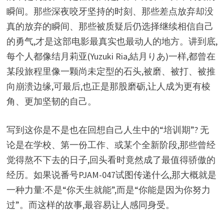
瞬间。那些深夜咬牙坚持的时刻、那些差点放弃却没
真的放弃的瞬间、那些被质疑后仍选择继续相信自己
的勇气,才是这部电影最真实也最动人的地方。讲到底,
每个人都像结月莉亚(Yuzuki Ria,結月りあ)一样,都曾在
某段旅程里像一颗尚未定型的石头,被磨、被打、被推
向崩溃边缘,可最后,也正是那股磨砺,让人成为更有棱
角、更加坚韧的自己。
写到这你是不是也在回想自己人生中的“培训期”? 无
论是在学校、第一份工作、或某个全新阶段,那些曾经
觉得熬不下去的日子,回头看时竟然成了最值得骄傲的
经历。如果说番号PJAM-047试图传递什么,那大概就是
一种力量:不是“你天生就能”,而是“你能是因为你努力
过”。而这样的故事,最容易让人感同身受。