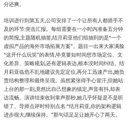
分还爽。
培训进行到第五天,公司安排了一个让所有人都措手不
及的环节:突击汇报。每组需要在一小时内准备五分钟
的简报,主题随机抽签,结月莉亚他们组抽到的是“一个
虚拟产品的海外市场拓展方案”。题目一出来大家满脸
“这开什么玩笑”的表情,毕竟要短时间想市场定位、文
化差异、策略规划,还有逻辑表达,根本没时间纠结。结
月莉亚临危不乱地建议先定定位,再分工迅速产出,她负
责结构整理和最终呈现。虽然紧张得手心冒汗,但她站
上台的那一刻,竟然比自己想象的镇定,声音有抖,却表
达流畅。演讲结束收到掌声那秒,她几乎怀疑是不是听
错了。导师点评时特别点名:“结月莉亚,你的架构逻辑
进步很大,继续保持。”那句话足足让她开心了两天。