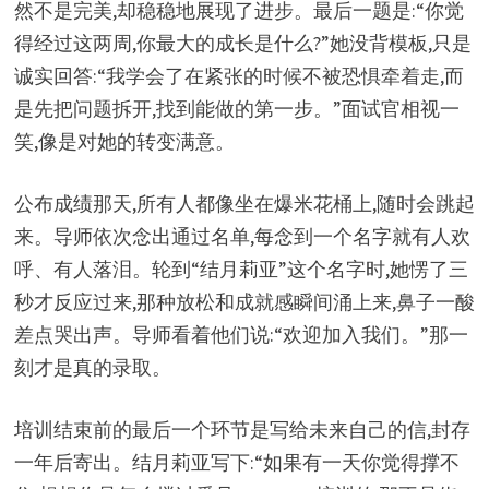
然不是完美,却稳稳地展现了进步。最后一题是:“你觉
得经过这两周,你最大的成长是什么?”她没背模板,只是
诚实回答:“我学会了在紧张的时候不被恐惧牵着走,而
是先把问题拆开,找到能做的第一步。”面试官相视一
笑,像是对她的转变满意。
公布成绩那天,所有人都像坐在爆米花桶上,随时会跳起
来。导师依次念出通过名单,每念到一个名字就有人欢
呼、有人落泪。轮到“结月莉亚”这个名字时,她愣了三
秒才反应过来,那种放松和成就感瞬间涌上来,鼻子一酸
差点哭出声。导师看着他们说:“欢迎加入我们。”那一
刻才是真的录取。
培训结束前的最后一个环节是写给未来自己的信,封存
一年后寄出。结月莉亚写下:“如果有一天你觉得撑不