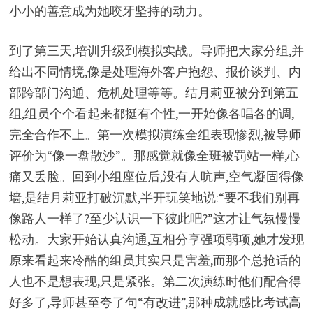
小小的善意成为她咬牙坚持的动力。
到了第三天,培训升级到模拟实战。导师把大家分组,并
给出不同情境,像是处理海外客户抱怨、报价谈判、内
部跨部门沟通、危机处理等等。结月莉亚被分到第五
组,组员个个看起来都挺有个性,一开始像各唱各的调,
完全合作不上。第一次模拟演练全组表现惨烈,被导师
评价为“像一盘散沙”。那感觉就像全班被罚站一样,心
痛又丢脸。回到小组座位后,没有人吭声,空气凝固得像
墙,是结月莉亚打破沉默,半开玩笑地说:“要不我们别再
像路人一样了?至少认识一下彼此吧?”这才让气氛慢慢
松动。大家开始认真沟通,互相分享强项弱项,她才发现
原来看起来冷酷的组员其实只是害羞,而那个总抢话的
人也不是想表现,只是紧张。第二次演练时他们配合得
好多了,导师甚至夸了句“有改进”,那种成就感比考试高