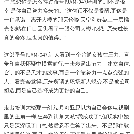
住,想想你是怎么撑过番号PJAM-047培训的,那不是侥
幸,是你自己努力换来的。”这句话不仅是提醒,更像是
一种承诺。离开大楼的那天傍晚,天空刚好染上一层橘
光,她站在门口回头看了一眼公司大楼,心想:“原来成长
真的会疼,但也真的值得。”
这部番号PJAM-047,让人看到一个普通女孩在压力、竞
争和自我怀疑中摸索前行,一步步逼出潜力、建立自信,
它讲的不是天才的故事,而是一个靠努力一点点变强的
人。看完会觉得,原来所谓的职场新人蜕变,不是被公司
塑造,而是自己选择成为更好的自己。
走出培训大楼那一刻,结月莉亚原以为自己会像电视剧
里的主角一样,狂奔到街角大喊“我成功了”,但现实中她
只是深深吸了口气,然后忍不住笑了出来。不是那种歇