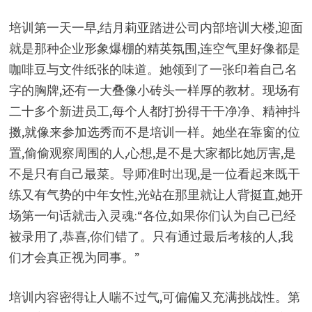
培训第一天一早,结月莉亚踏进公司内部培训大楼,迎面
就是那种企业形象爆棚的精英氛围,连空气里好像都是
咖啡豆与文件纸张的味道。她领到了一张印着自己名
字的胸牌,还有一大叠像小砖头一样厚的教材。现场有
二十多个新进员工,每个人都打扮得干干净净、精神抖
擞,就像来参加选秀而不是培训一样。她坐在靠窗的位
置,偷偷观察周围的人,心想,是不是大家都比她厉害,是
不是只有自己最菜。导师准时出现,是一位看起来既干
练又有气势的中年女性,光站在那里就让人背挺直,她开
场第一句话就击入灵魂:“各位,如果你们认为自己已经
被录用了,恭喜,你们错了。只有通过最后考核的人,我
们才会真正视为同事。”
培训内容密得让人喘不过气,可偏偏又充满挑战性。第