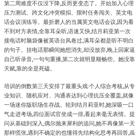
第二周难度不仅没下降,反而更变态了。开始加入心理
压力测试、跨文化冲突模拟、限时任务闯关、英文电
话会议演练等。最折磨人的当属英文电话会议,因为看
不到对方表情,全靠耳朵听,语速又快,结月莉亚第一次
接电话时脑袋像被英语台风卷过,满耳朵都是听不明白
的句子。挂电话那瞬间她想消失,却没放弃,晚上回家逼
自己听录音,一句句重播,第二次就明显顺畅些。她没靠
天赋,靠的全是死磕。
培训的倒数第三天安排了最重头戏:个人综合考核,从专
业知识、随机应对、沟通表达到心理抗压全覆盖,就像
一场迷你版职场生存战。轮到结月莉亚时,她深吸一口
气走进考场,四位面试官坐成一排,看起来毫无表情。提
问从基础到深入,偶尔抛来犀利的追问,她不再像第一天
那样慌张,遇到不确定的也懂得先结构化思考再回答,虽