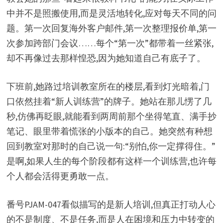
中并不是照搬使用,而是灵活地转化,应对每天不同的问
题。第一次回复海外客户邮件,第一次整理报价单,第一
次参加跨部门会议……每个“第一次”都带着一丝紧张,
却不再像过去那样惶恐,因为她知道自己有底子了。
下班前,她路过培训教室所在的楼层,看到灯光暗着,门
口依然挂着“新人训练营”的牌子。她站在那儿愣了几
秒,仿佛再眨眼,就能看到两周前那个坐得笔直、满手抄
笔记、眼里带着慌张的小版本的自己。她突然有种想
回到教室对那时的自己说一句:“别怕,你一定撑得住。”
是啊,如果人生的每个阶段都有这样一个训练营,也许每
个人都会活得更勇敢一点。
番号PJAM-047看似描写的是新人培训,但真正打动人心
的不是制度、不是任务,而是人在困境和压力中转变的