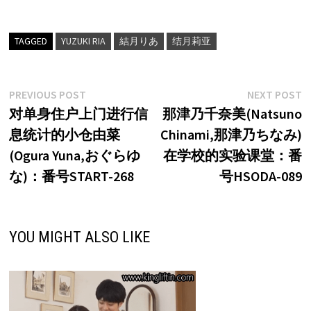
TAGGED
YUZUKI RIA
結月りあ
结月莉亚
文
Previous
N
PREVIOUS POST
NEXT POST
post:
p
对单身住户上门进行信
那津乃千奈美(Natsuno
章
息统计的小仓由菜
Chinami,那津乃ちなみ)
导
(Ogura Yuna,おぐらゆ
在学校的实验课堂：番
航
な)：番号START-268
号HSODA-089
YOU MIGHT ALSO LIKE